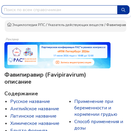
Энциклопедия РЛС
/
Указатель действующих веществ
/
Фавипиравир
Реклама
Фавипиравир (Favipiravirum)
описание
Содержание
Русское название
Применение при
беременности и
Английское название
кормлении грудью
Латинское название
Способ применения и
Химическое название
дозы
Брутто формула