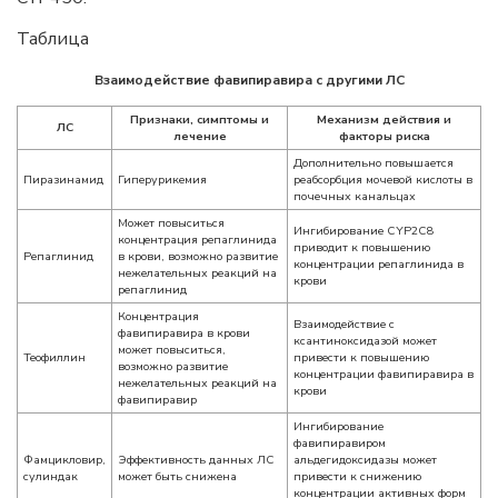
Таблица
Взаимодействие фавипиравира с другими ЛС
Признаки, симптомы и
Механизм действия и
ЛС
лечение
факторы риска
Дополнительно повышается
Пиразинамид
Гиперурикемия
реабсорбция мочевой кислоты в
почечных канальцах
Может повыситься
Ингибирование CYP2C8
концентрация репаглинида
приводит к повышению
Репаглинид
в крови, возможно развитие
концентрации репаглинида в
нежелательных реакций на
крови
репаглинид
Концентрация
Взаимодействие с
фавипиравира в крови
ксантиноксидазой может
может повыситься,
Теофиллин
привести к повышению
возможно развитие
концентрации фавипиравира в
нежелательных реакций на
крови
фавипиравир
Ингибирование
фавипиравиром
Фамцикловир,
Эффективность данных ЛС
альдегидоксидазы может
сулиндак
может быть снижена
привести к снижению
концентрации активных форм