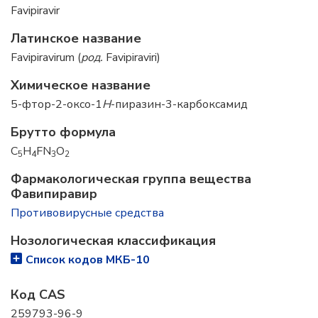
Favipiravir
Латинское название
Favipiravirum (
род.
Favipiraviri)
Химическое название
5-фтор-2-оксо-1
H
-пиразин-3-карбоксамид
Брутто формула
C
H
FN
O
5
4
3
2
Фармакологическая группа вещества
Фавипиравир
Противовирусные средства
Нозологическая классификация
Список кодов МКБ-10
Код CAS
259793-96-9