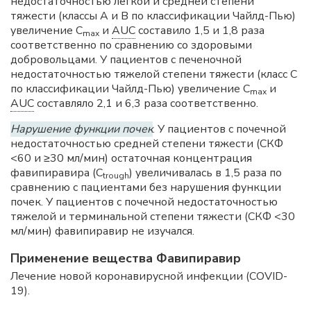
недостаточностью легкой и средней степени
тяжести (классы А и В по классификации Чайлд-Пью)
увеличение С
и
AUC
составило 1,5 и 1,8 раза
mах
соответственно по сравнению со здоровыми
добровольцами. У пациентов с печеночной
недостаточностью тяжелой степени тяжести (класс С
по классификации Чайлд-Пью) увеличение С
и
mах
AUC
составляло 2,1 и 6,3 раза соответственно.
Нарушение функции почек
. У пациентов с почечной
недостаточностью средней степени тяжести (СКФ
<60 и ≥30 мл/мин) остаточная концентрация
фавипиравира (C
) увеличивалась в 1,5 раза по
trough
сравнению с пациентами без нарушения функции
почек. У пациентов с почечной недостаточностью
тяжелой и терминальной степени тяжести (СКФ <30
мл/мин) фавипиравир не изучался.
Применение вещества Фавипиравир
Лечение новой коронавирусной инфекции (COVID-
19).