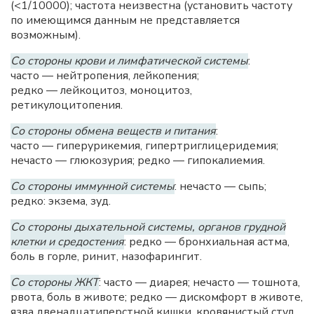
(<1/10000); частота неизвестна (установить частоту
по имеющимся данным не представляется
возможным).
Со стороны крови и лимфатической системы
:
часто — нейтропения, лейкопения;
редко — лейкоцитоз, моноцитоз,
ретикулоцитопения.
Со стороны обмена веществ и питания
:
часто — гиперурикемия, гипертриглицеридемия;
нечасто — глюкозурия; редко — гипокалиемия.
Со стороны иммунной системы
: нечасто — сыпь;
редко: экзема, зуд.
Со стороны дыхательной системы, органов грудной
клетки и средостения
: редко — бронхиальная астма,
боль в горле, ринит, назофарингит.
Со стороны ЖКТ
: часто — диарея; нечасто — тошнота,
рвота, боль в животе; редко — дискомфорт в животе,
язва двенадцатиперстной кишки, кровянистый стул,