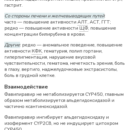
гастрит.
Со стороны печени и желчевыводящих путей
:
часто — повышение активности
АЛТ
, ACT, ГГТ;
редко — повышение активности
ЩФ
, повышение
концентрации билирубина в крови.
Другие
: редко — аномальное поведение, повышение
активности
КФК
, гематурия, полип гортани,
гиперпигментация, нарушение вкусовой
чувствительности, гематома, нечеткость зрения, боль
в глазу, вертиго, наджелудочковые экстрасистолы,
боль в грудной клетке.
Взаимодействие
Фавипиравир не метаболизируется CYР450, главным
образом метаболизируется альдегидоксидазой и
частично ксантиноксидазой.
Фавипиравир ингибирует альдегидоксидазу и
изофермент CYP2C8, но не индуцирует цитохром
CYР450.