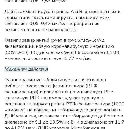
составляет 0,06–3,53 мкг/мл.
Для штаммов вирусов гриппа А и В, резистентных к
адамантану, осельтамивиру и занамивиру, ЕС
50
составляет 0,09–0,47 мкг/мл, перекрестная
резистентность не наблюдается.
Фавипиравир ингибирует вирус SARS-CoV-2,
вызывающий новую коронавирусную инфекцию
(COVID-19). ЕС
в клетках Vero Е6 составляет 61,88
50
мкмоль, что соответствует 9,72 мкг/мл.
Механизм действия
Фавипиравир метаболизируется в клетках до
рибозилтрифосфата фавипиравира (РТФ
фавипиравира) и избирательно ингибирует РНК-
зависимую РНК-полимеразу, участвующую в
репликации вируса гриппа. РТФ фавипиравира (1000
мкмоль/л) не показал ингибирующего действия на α-
ДНК человека, но показал ингибирующее действие в
диапазоне от 9,1 до 13,5% на β- и в диапазоне от 11,7
до 41,2% на γ -ДНК человека. Ингибирующая