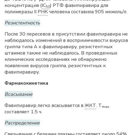
концентрация (
IC
) РТФ фавипиравира для
50
полимеразы II
РНК
человека составила 905 мкмоль/л.
Резистентность
После 30 пересевов в присутствии фавипиравира не
наблюдалось изменений в восприимчивости вирусов
гриппа типа А к фавипиравиру, резистентных
штаммов также не наблюдалось. В проведенных
клинических исследованиях не обнаружено
появление вирусов гриппа, резистентных к
фавипиравиру.
Фармакокинетика
Всасывание
Фавипиравир легко всасывается в
ЖКТ
. Т
mах
составляет 1,5 ч.
Распределение
Связывание с белками плазмы составляет около 54%.