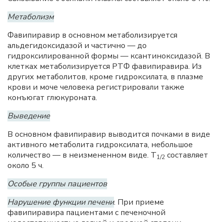
Метаболизм
Фавипиравир в основном метаболизируется
альдегидоксидазой и частично — до
гидроксилированной формы — ксантиноксидазой. В
клетках метаболизируется РТФ фавипиравира. Из
других метаболитов, кроме гидроксилата, в плазме
крови и моче человека регистрировали также
конъюгат глюкуроната.
Выведение
В основном фавипиравир выводится почками в виде
активного метаболита гидроксилата, небольшое
количество — в неизмененном виде. Т
составляет
1/2
около 5 ч.
Особые группы пациентов
Нарушение функции печени
. При приеме
фавипиравира пациентами с печеночной