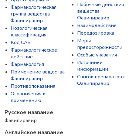
Побочные действия
Фармакологическая
вещества
группа вещества
Фавипиравир
Фавипиравир
Взаимодействие
Нозологическая
Передозировка
классификация
Меры
Код CAS
предосторожности
Фармакологическое
Особые указания
действие
Источники
Фармакология
информации
Применение вещества
Список препаратов с
Фавипиравир
Фавипиравир
Противопоказания
Ограничения к
применению
Русское название
Фавипиравир
Английское название