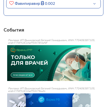
Фавипиравир
0.002
События
Реклама: ИП Вышковский Евгений Геннадьевич, ИНН 770406387105,
erid=F7NfYUJCUneP5W78VwNF
Реклама: ИП Вышковский Евгений Геннадьевич, ИНН 770406387105,
erid=F7NfYUJCUneP5W79xufv