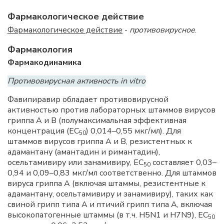
Фармакологическое действие
Фармакологическое действие
-
противовирусное
.
Фармакология
Фармакодинамика
Противовирусная активность in vitro
Фавипиравир обладает противовирусной
активностью против лабораторных штаммов вирусов
гриппа А и В (полумаксимальная эффективная
концентрация (EC
) 0,014–0,55 мкг/мл). Для
50
штаммов вирусов гриппа А и В, резистентных к
адамантану (амантадин и римантадин),
осельтамивиру или занамивиру, ЕС
составляет 0,03–
50
0,94 и 0,09–0,83 мкг/мл соответственно. Для штаммов
вируса гриппа А (включая штаммы, резистентные к
адамантану, осельтамивиру и занамивиру), таких как
свиной грипп типа А и птичий грипп типа А, включая
высокопатогенные штаммы (в т.ч. H5N1 и H7N9), ЕС
50