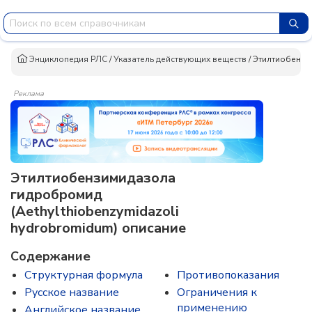
Энциклопедия РЛС
/
Указатель действующих веществ
/
Этилтиобензи
Реклама
Этилтиобензимидазола
гидробромид
(Aethylthiobenzymidazoli
hydrobromidum) описание
Содержание
Структурная формула
Противопоказания
Русское название
Ограничения к
применению
Английское название