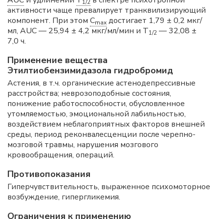
AUC
и удлинении
T
в спектре психотропной
1/2
активности чаще превалирует транквилизирующий
компонент. При этом
C
достигает 1,79 ± 0,2 мкг/
max
мл, AUC — 25,94 ± 4,2 мкг/мл/мин и T
— 32,08 ±
1/2
7,0 ч.
Применение вещества
Этилтиобензимидазола гидробромид
Астения, в т.ч. органические астенодепрессивные
расстройства; неврозоподобные состояния,
понижение работоспособности, обусловленное
утомляемостью, эмоциональной лабильностью,
воздействием неблагоприятных факторов внешней
среды, период реконвалесценции после черепно-
мозговой травмы, нарушения мозгового
кровообращения, операций.
Противопоказания
Гиперчувствительность, выраженное психомоторное
возбуждение, гипергликемия.
Ограничения к применению