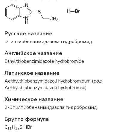
Русское название
Этилтиобензимидазола гидробромид
Английское название
Ethylthiobenzimidazole hydrobromide
Латинское название
Aethylthiobenzymidazoli hydrobromidum (
род.
Aethylthiobenzymidazoli hydrobromidi)
Химическое название
2-Этилтиобензимидазола гидробромид
Брутто формула
C
H
S·HBr
11
12