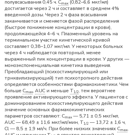
полувсасывания 0,45 ч.
C
(0,82–6,6 мкг/мл)
max
достигается через 2 ч и составляет в среднем 4%
введенной дозы. Через 2 ч фаза всасывания
заканчивается и сменяется фазой распределения
(быстрое понижение концентрации в крови),
продолжающейся 4–6 ч. Плазменный уровень на
терминальном участке кинетической кривой
составляет 0,38–1,07 мкг/мл. У некоторых больных
через 4 ч наблюдается повторный, менее
выраженный пик концентрации в крови. У других —
моноэкспоненциальная кинетика выведения.
Преобладающий (психостимулирующий или
трнквилизирующий) тип психотропного действия
определяется особенностями фармакокинетики. Чем
больше
C
,
AUC
и меньше
T
, тем вероятнее
max
1/2
проявление активирующего эффекта. У пациентов с
доминированием психостимулирующего действия
значение основных фармакокинетических
параметров составляют: C
— 5,71 ± 0,5 мкг/мл,
max
AUC — 68,49 ± 11,6 мкг/мл/мин, T
— 13,72 ± 1,6 ч,
1/2
Cl — 8,5 ± 1,9 мл/ч. При более низких значениях
C
,
max