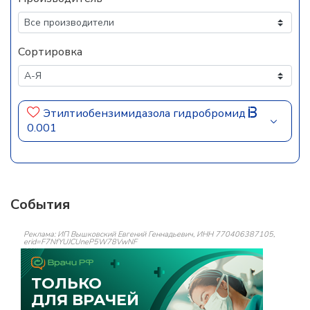
Сортировка
Этилтиобензимидазола гидробромид
0.001
События
Реклама: ИП Вышковский Евгений Геннадьевич, ИНН 770406387105,
erid=F7NfYUJCUneP5W78VwNF