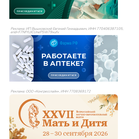
Реклама: ИП Вышковский Евгений Геннадьевич, ИНН 770406387105,
erid=F7NfYUJCUneP5W79xufv
Реклама: ООО «Конгресслайн», ИНН 7708369172