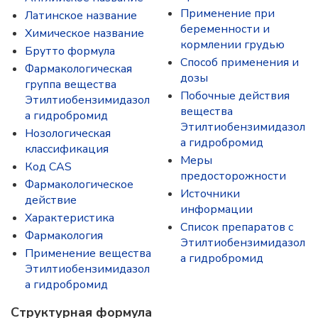
Применение при
Латинское название
беременности и
Химическое название
кормлении грудью
Брутто формула
Способ применения и
Фармакологическая
дозы
группа вещества
Побочные действия
Этилтиобензимидазол
вещества
а гидробромид
Этилтиобензимидазол
Нозологическая
а гидробромид
классификация
Меры
Код CAS
предосторожности
Фармакологическое
Источники
действие
информации
Характеристика
Список препаратов с
Фармакология
Этилтиобензимидазол
Применение вещества
а гидробромид
Этилтиобензимидазол
а гидробромид
Структурная формула