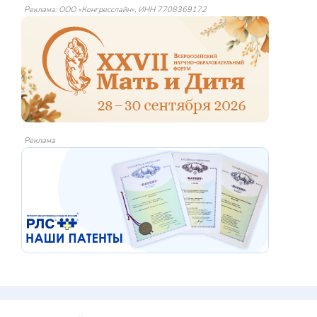
Реклама: ООО «Конгресслайн», ИНН 7708369172
Реклама