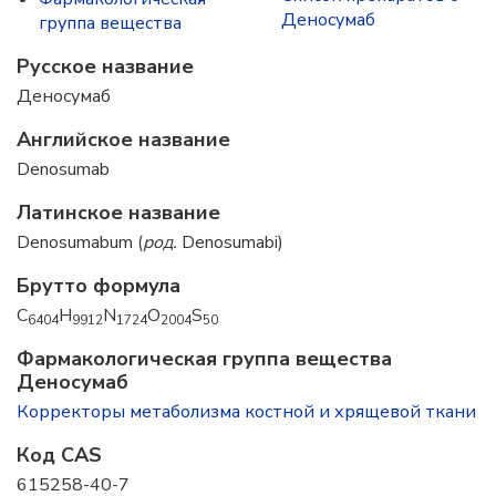
Деносумаб
группа вещества
Русское название
Деносумаб
Английское название
Denosumab
Латинское название
Denosumabum (
род.
Denosumabi)
Брутто формула
C
H
N
O
S
6404
9912
1724
2004
50
Фармакологическая группа вещества
Деносумаб
Корректоры метаболизма костной и хрящевой ткани
Код CAS
615258-40-7