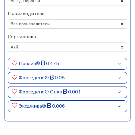
Производитель
Сортировка
Пролиа®
0.475
Форседено®
0.08
Форседено® Онко
0.001
Эксджива®
0.006