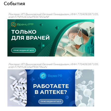
События
Реклама: ИП Вышковский Евгений Геннадьевич, ИНН 770406387105,
erid=F7NfYUJCUneP5W78VwNF
Реклама: ИП Вышковский Евгений Геннадьевич, ИНН 770406387105,
erid=F7NfYUJCUneP5W79xufv