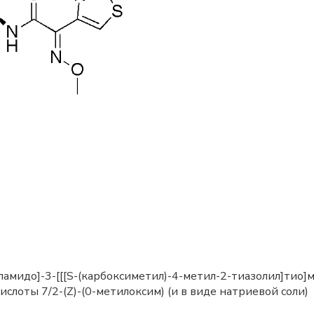
ламидо]-3-[[[S-(карбоксиметил)-4-метил-2-тиазолил]тио]м
ислоты 7/2-(Z)-(0-метилоксим) (и в виде натриевой соли)