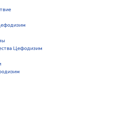
ствие
Цефодизим
зы
ества Цефодизим
и
ефодизим