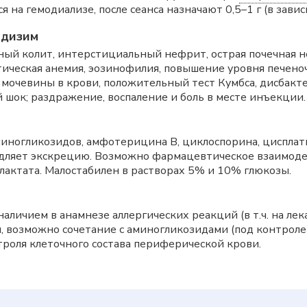
 на гемодиализе, после сеанса назначают 0,5–1 г (в зави
одизим
ный колит, интерстициальный нефрит, острая почечная н
тическая анемия, эозинофилия, повышение уровня печен
 мочевины в крови, положительный тест Кумбса, дисбакте
 шок; раздражение, воспаление и боль в месте инъекции.
иногликозидов, амфотерицина B, циклоспорина, цисплат
едляет экскрецию. Возможно фармацевтическое взаимоде
лактата. Малостабилен в растворах 5% и 10% глюкозы.
аличием в анамнезе аллергических реакций (в т.ч. на ле
, возможно сочетание с аминогликозидами (под контроле
троля клеточного состава периферической крови.