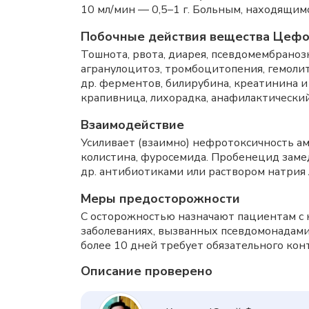
10 мл/мин — 0,5–1 г. Больным, находящимся
Побочные действия вещества Цеф
Тошнота, рвота, диарея, псевдомембраноз
агранулоцитоз, тромбоцитопения, гемоли
др. ферментов, билирубина, креатинина и
крапивница, лихорадка, анафилактический
Взаимодействие
Усиливает (взаимно) нефротоксичность ам
колистина, фуросемида. Пробенецид зам
др. антибиотиками или раствором натрия 
Меры предосторожности
С осторожностью назначают пациентам с н
заболеваниях, вызванных псевдомонадами
более 10 дней требует обязательного кон
Описание проверено