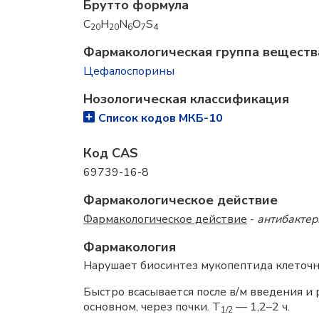
Брутто формула
C
H
N
O
S
20
20
6
7
4
Фармакологическая группа вещест
Цефалоспорины
Нозологическая классификация
Список кодов МКБ-10
Код CAS
69739-16-8
Фармакологическое действие
Фармакологическое действие
-
антибакте
Фармакология
Нарушает биосинтез мукопептида клеточн
Быстро всасывается после в/м введения и 
основном, через почки. Т
— 1,2–2 ч.
1/2