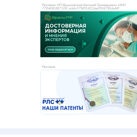
Реклама: ИП Вышковский Евгений Геннадьевич, ИНН
770406387105, erid=F7NfYUJCUneP5W78VwNF
Реклама