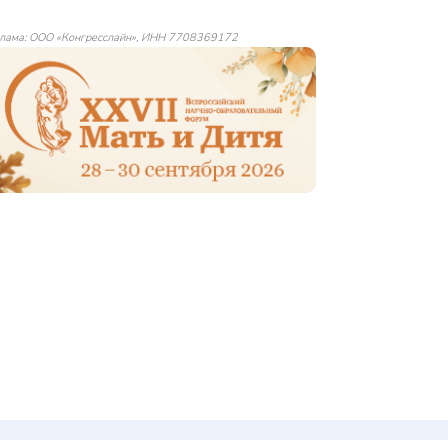
лама: ООО «Конгресслайн», ИНН 7708369172