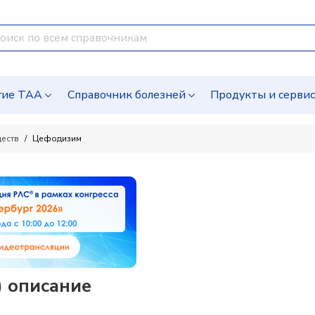
гие ТАА
Справочник болезней
Продукты и серви
ществ
Цефодизим
) описание