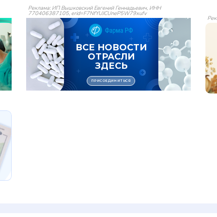
Реклама: ИП Вышковский Евгений Геннадьевич, ИНН
770406387105, erid=F7NfYUJCUneP5W79xufv
Рек