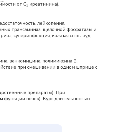
симости от С
креатинина).
1
едостаточность, лейкопения,
очных трансаминаз, щелочной фосфатазы и
риоз, суперинфекция, кожная сыпь, зуд,
ина, ванкомицина, полимиксина B,
йствие при смешивании в одном шприце с
карственные препараты). При
м функции почек). Курс длительностью