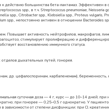
 к действию большинства бета-лактамаз. Эффективен в от
coccus spp., в т.ч. Streptococcus pneumoniae, Neisseria gono
monella spp., Citrobacter spp., Klebsiella spp., Proteus vulgaris, P
erium spp., непостоянно активен в отношении Bacteroides spp.
ем. Повышает активность нейтрофилов, макрофагов, л
 фагоцитоз, стимулирует пролиферацию и дифференциров
обствует восстановлению иммунного статуса.
отделов дыхательных путей, гонорея.
инам, др. цефалоспоринам, карбапенемам), беременность,
максимальная суточная доза — 4 г, курс — до 10–14 дней;
ратно; при гонорее — 0,25–0,5 г однократно. У пациент
 в зависимости от степени дисфункции: при
Cl креатини