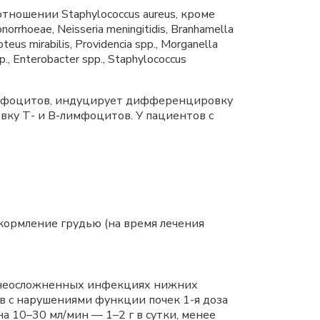
ношении Staphylococcus aureus, кроме
rrhoeae, Neisseria meningitidis, Branhamella
roteus mirabilis, Providencia spp., Morganella
, Enterobacter spp., Staphylococcus
имфоцитов, индуцирует дифференцировку
ку Т- и B-лимфоцитов. У пациентов с
 кормление грудью (на время лечения
 при неосложненных инфекциях нижних
ов с нарушениями функции почек 1-я доза
на
10–30 мл/мин — 1–2 г в сутки, менее