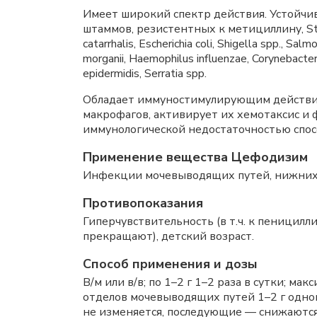
Имеет широкий спектр действия. Устойчив
штаммов, резистентных к метициллину, Strepto
catarrhalis, Escherichia coli, Shigella spp., Sal
morganii, Haemophilus influenzae, Corynebact
epidermidis, Serratia spp.
Обладает иммуностимулирующим действи
макрофагов, активирует их хемотаксис и
иммунологической недостаточностью спос
Применение вещества Цефодизим
Инфекции мочевыводящих путей, нижних 
Противопоказания
Гиперчувствительность (в т.ч. к пеницилл
прекращают), детский возраст.
Способ применения и дозы
В/м или в/в; по 1–2 г 1–2 раза в сутки; 
отделов мочевыводящих путей 1–2 г однок
не изменяется, последующие — снижаются