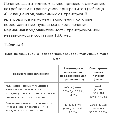
Лечение азацитидином также привело к снижению
потребности в трансфузиях эритроцитов (таблица
4). У пациентов, зависимых от трансфузий
эритроцитов на момент включения, которые
перестали в них нуждаться в ходе лечения,
медианная продолжительность трансфузионной
независимости составила 13,0 мес.
Таблица 4
Влияние азацитидина на переливание эритроцитов у пациентов с
МДС
Азацитидин +
Стандартные
оптимальная
схемы
Параметр эффективности
поддерживающая
лечения
терапия (n=179)
(n=179)
Количество и процент пациентов,
13/114
50/111 (45,0%)
зависимых от переливаний на
(11,4%)
(95% ДИ: 35,6%,
исходном уровне, которые перестали в
(95% ДИ:
54,8%)
них нуждаться в ходе лечения
6,2%, 18,7%)
Количество и процент пациентов, не
10/68 (14,7%)
28/65 (43,1%)
нуждавшихся в переливании на
(95% ДИ: 7,3%,
(95% ДИ:
исходном уровне, но ставших
25,4%)
30,9%, 56,0%)