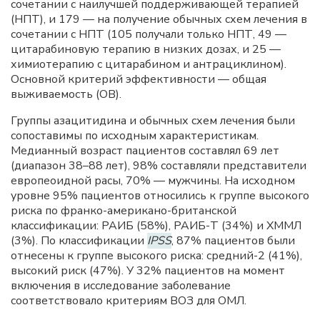
сочетании с наилучшей поддерживающей терапией
(НПТ), и 179 — на получение обычных схем лечения в
сочетании с НПТ (105 получали только НПТ, 49 —
цитарабиновую терапию в низких дозах, и 25 —
химиотерапию с цитарабином и антрациклином).
Основной критерий эффективности — общая
выживаемость (ОВ).
Группы азацитидина и обычных схем лечения были
сопоставимы по исходным характеристикам.
Медианный возраст пациентов составлял 69 лет
(диапазон 38–88 лет), 98% составляли представители
европеоидной расы, 70% — мужчины. На исходном
уровне 95% пациентов относились к группе высокого
риска по франко-американо-британской
классификации: РАИБ (58%), РАИБ-Т (34%) и ХММЛ
(3%). По классификации
IPSS
, 87% пациентов были
отнесены к группе высокого риска: средний-2 (41%),
высокий риск (47%). У 32% пациентов на момент
включения в исследование заболевание
соответствовало критериям ВОЗ для ОМЛ.