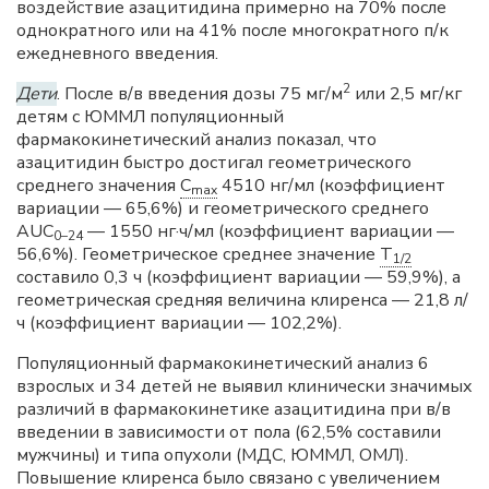
воздействие азацитидина примерно на 70% после
однократного или на 41% после многократного п/к
ежедневного введения.
2
Дети
. После в/в введения дозы 75 мг/м
или 2,5 мг/кг
детям с ЮММЛ популяционный
фармакокинетический анализ показал, что
азацитидин быстро достигал геометрического
среднего значения
C
4510 нг/мл (коэффициент
max
вариации — 65,6%) и геометрического среднего
AUC
— 1550 нг·ч/мл (коэффициент вариации —
0–24
56,6%). Геометрическое среднее значение
T
1/2
составило 0,3 ч (коэффициент вариации — 59,9%), а
геометрическая средняя величина клиренса — 21,8 л/
ч (коэффициент вариации — 102,2%).
Популяционный фармакокинетический анализ 6
взрослых и 34 детей не выявил клинически значимых
различий в фармакокинетике азацитидина при в/в
введении в зависимости от пола (62,5% составили
мужчины) и типа опухоли (МДС, ЮММЛ, ОМЛ).
Повышение клиренса было связано с увеличением