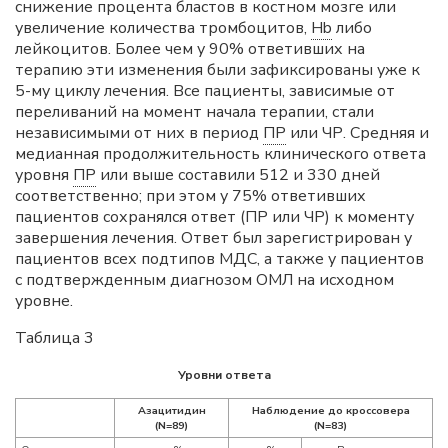
снижение процента бластов в костном мозге или
увеличение количества тромбоцитов,
Hb
либо
лейкоцитов. Более чем у 90% ответивших на
терапию эти изменения были зафиксированы уже к
5-му циклу лечения. Все пациенты, зависимые от
переливаний на момент начала терапии, стали
независимыми от них в период
ПР
или ЧР. Средняя и
медианная продолжительность клинического ответа
уровня
ПР
или выше составили 512 и 330 дней
соответственно; при этом у 75% ответивших
пациентов сохранялся ответ (ПР или ЧР) к моменту
завершения лечения. Ответ был зарегистрирован у
пациентов всех подтипов МДС, а также у пациентов
с подтвержденным диагнозом ОМЛ на исходном
уровне.
Таблица 3
Уровни ответа
Азацитидин
Наблюдение до кроссовера
(N=89)
(N=83)