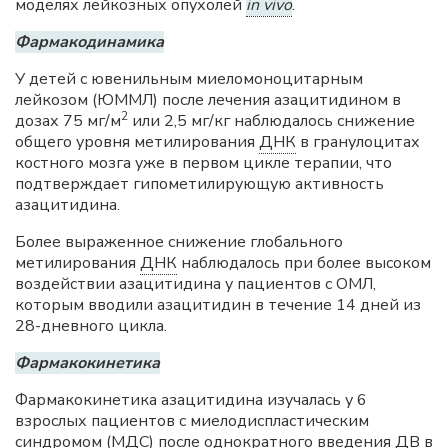
моделях лейкозных опухолей
in vivo
.
Фармакодинамика
У детей с ювенильным миеломоноцитарным
лейкозом (ЮММЛ) после лечения азацитидином в
2
дозах 75 мг/м
или 2,5 мг/кг наблюдалось снижение
общего уровня метилирования
ДНК
в гранулоцитах
костного мозга уже в первом цикле терапии, что
подтверждает гипометилирующую активность
азацитидина.
Более выраженное снижение глобального
метилирования
ДНК
наблюдалось при более высоком
воздействии азацитидина у пациентов с ОМЛ,
которым вводили азацитидин в течение 14 дней из
28-дневного цикла.
Фармакокинетика
Фармакокинетика азацитидина изучалась у 6
взрослых пациентов с миелодиспластическим
синдромом (МДС) после однократного введения ДВ в