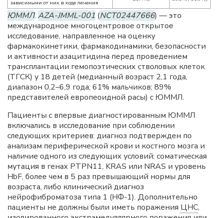
зависимыми от них в ходе лечения
ЮММЛ
.
AZA-JMML-001
(
NCT02447666
) — это
международное многоцентровое открытое
исследование, направленное на оценку
фармакокинетики, фармакодинамики, безопасности
и активности азацитидина перед проведением
трансплантации гемопоэтических стволовых клеток
(ТГСК) у 18 детей (медианный возраст 2,1 года,
диапазон 0,2–6,9 года; 61% мальчиков; 89%
представителей европеоидной расы) с ЮММЛ.
Пациенты с впервые диагностированным ЮММЛ
включались в исследование при соблюдении
следующих критериев: диагноз подтвержден по
анализам периферической крови и костного мозга и
наличие одного из следующих условий: соматическая
мутация в генах PTPN11, KRAS или NRAS и уровень
HbF, более чем в 5 раз превышающий нормы для
возраста, либо клинический диагноз
нейрофиброматоза типа 1 (НФ-1). Дополнительно
пациенты не должны были иметь поражения
ЦНС
,
изолированного экстрамедуллярного поражения или