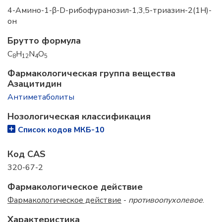
4-Амино-1-β-D-рибофуранозил-1,3,5-триазин-2(1H)-
он
Брутто формула
C
H
N
O
8
12
4
5
Фармакологическая группа вещества
Азацитидин
Антиметаболиты
Нозологическая классификация
Список кодов МКБ-10
Код CAS
320-67-2
Фармакологическое действие
Фармакологическое действие
-
противоопухолевое
.
Характеристика