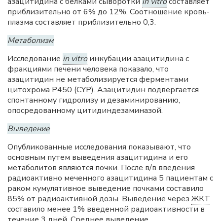
азацитидина с белками сыворотки
in vitro
составляет
приблизительно от 6% до 12%. Соотношение кровь-
плазма составляет приблизительно 0,3.
Метаболизм
Исследование
in vitro
инкубации азацитидина с
фракциями печени человека показало, что
азацитидин не метаболизируется ферментами
цитохрома P450 (CYP). Азацитидин подвергается
спонтанному гидролизу и дезаминированию,
опосредованному цитидиндезаминазой.
Выведение
Опубликованные исследования показывают, что
основным путем выведения азацитидина и его
метаболитов являются почки. После в/в введения
радиоактивно меченного азацитидина 5 пациентам с
раком кумулятивное выведение почками составило
85% от радиоактивной дозы. Выведение через
ЖКТ
составило менее 1% введенной радиоактивности в
течение 3 дней. Среднее выведение