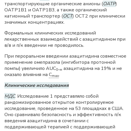
транспортирующие органические анионы (
OATP
)
OATP1B1 и OATP1B3, а также органический
катионный транспортер (
OCT
) OCT2 при клинически
значимых концентрациях.
Формальных клинических исследований
лекарственных взаимодействий с азацитидином при
в/в и п/к введении не проводилось.
При пероральном введении азацитидина совместное
применение омепразола (ингибитора протонной
помпы) увеличило AUC
азацитидина на 19% и не
0–∞
оказало влияния на
C
.
max
Клинические исследования
МДС
. Исследование 1 представляло собой
рандомизированное открытое контролируемое
исследование, проведенное на 53 площадках в США.
Оно сравнивало безопасность и эффективность п/к
введения азацитидина в сочетании с
поддерживающей терапией с поддерживающей