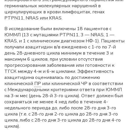
герминальных молекулярных нарушений в
циркулирующих в крови лимфоцитах, генах
PTPN11, NRAS или KRAS.
В исследование были включены 18 пациентов с
ЮММЛ (13 с мутациями PTPN11, 3 — NRAS, 1 —
KRAS, и 1 с клиническим диагнозом НФ-1). Пациенты
получали азацитидин в/в ежедневно с 1-го по 7-й
день 28-дневного цикла минимум в течение 3 и
максимум 6 циклов, при условии отсутствия
прогрессирования заболевания или готовности к
ТГСК между 4-м и 6-м циклами. Эффективность
азацитидина оценивалась по достижению
клинической
ПР
или клинической ЧР в соответствии
с Международными критериями ответа при ЮММЛ
на 3-м мес (день 28-й 3-го цикла). Ответ должен был
сохраняться не менее 4 нед либо в течение 4-
недельного периода до, либо после 28-го дня 3-го
цикла (т.е. с 28-го дня 2-го цикла до 28-го дня 3-го
цикла, либо с 28-го дня 3-го цикла до 28-го дня 4-го
цикла).