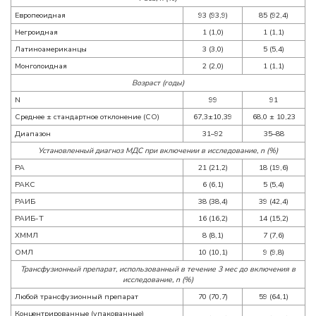
Европеоидная
93 (93,9)
85 (92,4)
Негроидная
1 (1,0)
1 (1,1)
Латиноамериканцы
3 (3,0)
5 (5,4)
Монголоидная
2 (2,0)
1 (1,1)
Возраст (годы)
N
99
91
Среднее ± стандартное отклонение (СО)
67,3±10,39
68,0 ± 10,23
Диапазон
31–92
35–88
Установленный диагноз МДС при включении в исследование, n (%)
РА
21 (21,2)
18 (19,6)
РАКС
6 (6,1)
5 (5,4)
РАИБ
38 (38,4)
39 (42,4)
РАИБ-Т
16 (16,2)
14 (15,2)
ХММЛ
8 (8,1)
7 (7,6)
ОМЛ
10 (10,1)
9 (9,8)
Трансфузионный препарат, использованный в течение 3 мес до включения в
исследование, n (%)
Любой трансфузионный препарат
70 (70,7)
59 (64,1)
Концентрированные (упакованные)