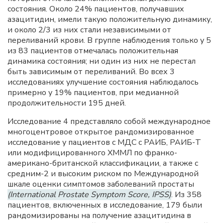
состояния. Около 24% пациентов, получавших
азацитидин, имели такую положительную динамику,
и около 2/3 из них стали независимыми от
переливаний крови. В группе наблюдения только у 5
из 83 пациентов отмечалась положительная
динамика состояния; ни один из них не перестал
быть зависимым от переливаний. Во всех 3
исследованиях улучшение состояния наблюдалось
примерно у 19% пациентов, при медианной
продолжительности 195 дней.
Исследование 4 представляло собой международное
многоцентровое открытое рандомизированное
исследование у пациентов с МДС с РАИБ, РАИБ-Т
или модифицированного ХММЛ по франко-
американо-британской классификации, а также с
средним-2 и высоким риском по Международной
шкале оценки симптомов заболеваний простаты
(International Prostate Symptom Score, IPSS)
. Из 358
пациентов, включенных в исследование, 179 были
рандомизированы на получение азацитидина в