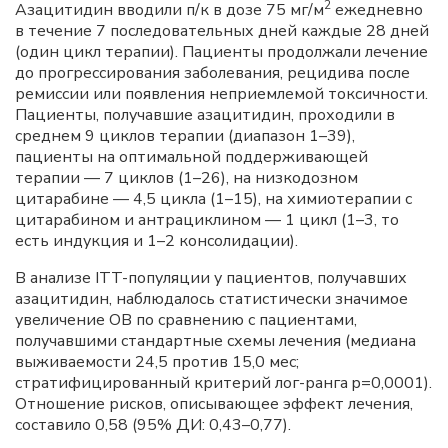
2
Азацитидин вводили п/к в дозе 75 мг/м
ежедневно
в течение 7 последовательных дней каждые 28 дней
(один цикл терапии). Пациенты продолжали лечение
до прогрессирования заболевания, рецидива после
ремиссии или появления неприемлемой токсичности.
Пациенты, получавшие азацитидин, проходили в
среднем 9 циклов терапии (диапазон 1–39),
пациенты на оптимальной поддерживающей
терапии — 7 циклов (1–26), на низкодозном
цитарабине — 4,5 цикла (1–15), на химиотерапии с
цитарабином и антрациклином — 1 цикл (1–3, то
есть индукция и 1–2 консолидации).
В анализе ITT-популяции у пациентов, получавших
азацитидин, наблюдалось статистически значимое
увеличение ОВ по сравнению с пациентами,
получавшими стандартные схемы лечения (медиана
выживаемости 24,5 против 15,0 мес;
стратифицированный критерий лог-ранга p=0,0001).
Отношение рисков, описывающее эффект лечения,
составило 0,58 (95% ДИ: 0,43–0,77).