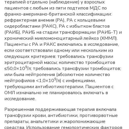
терапией отдельно (наблюдение) у взрослых
пациентов с любым из пяти подтипов МДС по
франко-американо-британской классификации:
рефрактерная анемия (РА), РА с кольцевыми
сидеробластами (РАКС), РА с избытком бластов
(РАИБ), РАИБ на стадии трансформации (РАИБ-Т) и
хронический миеломоноцитарный лейкоз (ХММЛ).
Пациенты с РА и РАКС включались в исследование,
если соответствовали одному или нескольким из
следующих критериев: требовались трансфузии
эритроцитарной массы; количество тромбоцитов
9
≤50,0×10
/л; требовались трансфузии тромбоцитов;
или была нейтропения (абсолютное количество
9
нейтрофилов <1,0×10
/л) с инфекциями,
требующими антибиотикотерапии. Пациентов с
ОМЛ изначально не планировалось включать в
исследование.
Разрешенная поддерживающая терапия включала
трансфузии крови, антибиотики, противорвотные
препараты, анальгетики и жаропонижающие
средства. Использование гемопоэтических факторов