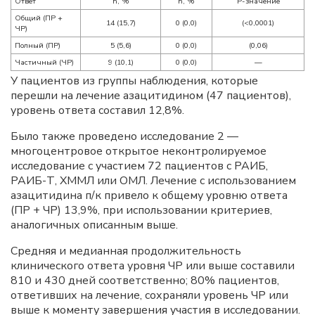
Ответ
n, %
n, %
P-значение
Общий (ПР +
14 (15,7)
0 (0,0)
(<0,0001)
ЧР)
Полный (ПР)
5 (5,6)
0 (0,0)
(0,06)
Частичный (ЧР)
9 (10,1)
0 (0,0)
—
У пациентов из группы наблюдения, которые
перешли на лечение азацитидином (47 пациентов),
уровень ответа составил 12,8%.
Было также проведено исследование 2 —
многоцентровое открытое неконтролируемое
исследование с участием 72 пациентов с РАИБ,
РАИБ-Т, ХММЛ или ОМЛ. Лечение с использованием
азацитидина п/к привело к общему уровню ответа
(ПР + ЧР) 13,9%, при использовании критериев,
аналогичных описанным выше.
Средняя и медианная продолжительность
клинического ответа уровня ЧР или выше составили
810 и 430 дней соответственно; 80% пациентов,
ответивших на лечение, сохраняли уровень ЧР или
выше к моменту завершения участия в исследовании.