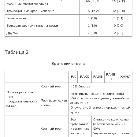
66 (66,7)
55 (59,8)
кровяные клетки человека
Тромбоциты из крови человека
15 (15,2)
12 (13,0)
Гетакрахмал
0 (0,0)
1 (1,1)
Белковая фракция плазмы крови
1 (1,0)
0 (0,0)
Другой
2 (2,0)
2 (2,2)
Таблица 2
Критерии ответа
РАИБ-
РА
РАКС
РАИБ
ХММЛ
Т
Костный мозг
<5% бластов
Полная ремиссия
Нормальный общий анализ крови
(ПР),
(ОАК), если на исходном уровне были
Периферическая
продолжительность
отклонения
кровь
≥4 нед
Отсутствие бластов в периферической
крови
Без
Снижение количества
требований
бластов более чем на
Костный мозг
к состоянию
50%
костного
Улучшение дисплазии