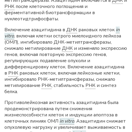
метилтрансферазы. Азацитидин включается в
ДНК
и
РНК
после клеточного поглощения и
ферментативной биотрансформации в
нуклеотидтрифосфаты.
Включение азацитидина в
ДНК
раковых клеток
in
vitro
, включая клетки острого миелоидного лейкоза
(ОМЛ), ингибировало ДНК-метилтрансферазы,
снижало метилирование
ДНК
и изменяло экспрессию
генов, включая повторную экспрессию генов,
регулирующих подавление опухоли и
дифференцировку клеток. Включение азацитидина
в
РНК
раковых клеток, включая лейкозные клетки,
ингибировало РНК-метилтрансферазы, снижало
метилирование
РНК
, стабильность
РНК
и синтез
белка.
Противолейкозная активность азацитидина была
продемонстрирована путем снижения
жизнеспособности клеток и индукции апоптоза в
клеточных линиях ОМЛ
in vitro
. Азацитидин снижает
опухолевую нагрузку и увеличивает выживаемость в