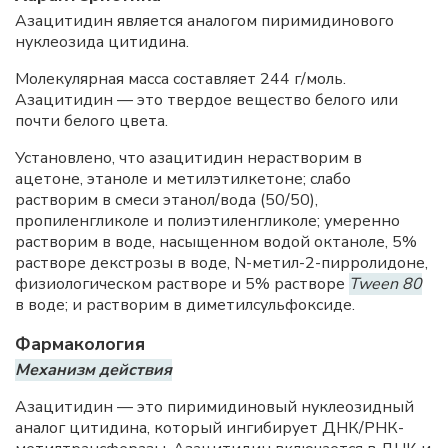
Азацитидин является аналогом пиримидинового
нуклеозида цитидина.
Молекулярная масса составляет 244 г/моль.
Азацитидин — это твердое вещество белого или
почти белого цвета.
Установлено, что азацитидин нерастворим в
ацетоне, этаноле и метилэтилкетоне; слабо
растворим в смеси этанол/вода (50/50),
пропиленгликоле и полиэтиленгликоле; умеренно
растворим в воде, насыщенном водой октаноле, 5%
растворе декстрозы в воде, N-метил-2-пирролидоне,
физиологическом растворе и 5% растворе
Tween 80
в воде; и растворим в диметилсульфоксиде.
Фармакология
Механизм действия
Азацитидин — это пиримидиновый нуклеозидный
аналог цитидина, который ингибирует ДНК/РНК-