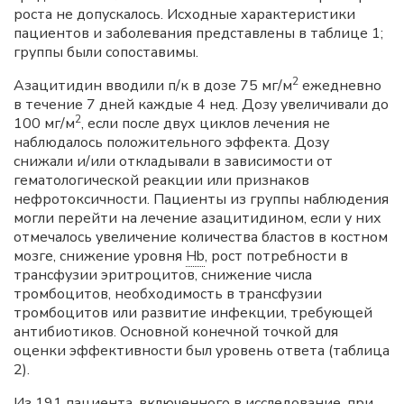
роста не допускалось. Исходные характеристики
пациентов и заболевания представлены в таблице 1;
группы были сопоставимы.
2
Азацитидин вводили п/к в дозе 75 мг/м
ежедневно
в течение 7 дней каждые 4 нед. Дозу увеличивали до
2
100 мг/м
, если после двух циклов лечения не
наблюдалось положительного эффекта. Дозу
снижали и/или откладывали в зависимости от
гематологической реакции или признаков
нефротоксичности. Пациенты из группы наблюдения
могли перейти на лечение азацитидином, если у них
отмечалось увеличение количества бластов в костном
мозге, снижение уровня
Hb
, рост потребности в
трансфузии эритроцитов, снижение числа
тромбоцитов, необходимость в трансфузии
тромбоцитов или развитие инфекции, требующей
антибиотиков. Основной конечной точкой для
оценки эффективности был уровень ответа (таблица
2).
Из 191 пациента, включенного в исследование, при