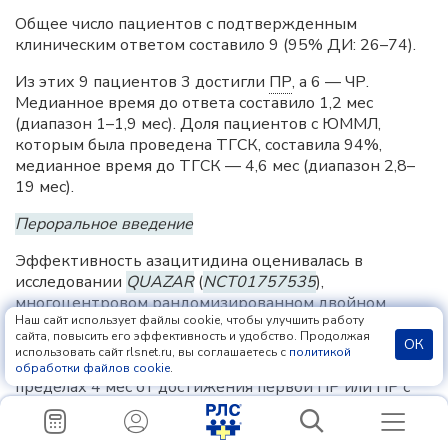
Общее число пациентов с подтвержденным
клиническим ответом составило 9 (95% ДИ: 26–74).
Из этих 9 пациентов 3 достигли
ПР
, а 6 — ЧР.
Медианное время до ответа составило 1,2 мес
(диапазон 1–1,9 мес). Доля пациентов с ЮММЛ,
которым была проведена ТГСК, составила 94%,
медианное время до ТГСК — 4,6 мес (диапазон 2,8–
19 мес).
Пероральное введение
Эффективность азацитидина оценивалась в
исследовании
QUAZAR
(
NCT01757535
),
многоцентровом рандомизированном двойном
Наш сайт использует файлы cookie, чтобы улучшить работу
слепом плацебо-контролируемом исследовании.
сайта, повысить его эффективность и удобство. Продолжая
Включенные в исследование пациенты были в
ОК
использовать сайт rlsnet.ru, вы соглашаетесь с
политикой
возрасте 55 лет и старше, с ОМЛ и находились в
обработки файлов cookie
.
пределах 4 мес от достижения первой
ПР
или
ПР
с
неполным восстановлением показателей анализа
крови с интенсивной индукционной химиотерапией.