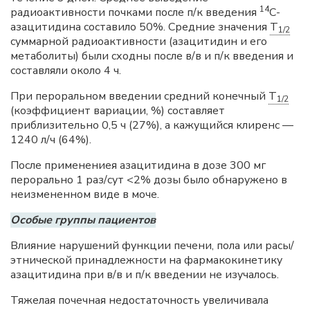
14
радиоактивности почками после п/к введения
С-
азацитидина составило 50%. Средние значения
T
1/2
суммарной радиоактивности (азацитидин и его
метаболиты) были сходны после в/в и п/к введения и
составляли около 4 ч.
При пероральном введении средний конечный
T
1/2
(коэффициент вариации, %) составляет
приблизительно 0,5 ч (27%), а кажущийся клиренс —
1240 л/ч (64%).
После применениея азацитидина в дозе 300 мг
перорально 1 раз/сут <2% дозы было обнаружено в
неизмененном виде в моче.
Особые группы пациентов
Влияние нарушений функции печени, пола или расы/
этнической принадлежности на фармакокинетику
азацитидина при в/в и п/к введении не изучалось.
Тяжелая почечная недостаточность увеличивала