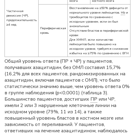
мозга
костного мозга
Восстановление на ≥50% дефицита от
Частичная
нормального уровня лейкоцитов,
Hb
и
ремиссия (ЧР),
тромбоцитов по сравнению с
продолжительность
исходным уровнем, если он был
≥4 нед
аномальным
Периферическая
Отсутствие бластов в периферической
кровь
крови
Для ХММЛ, если количество
лейкоцитов было повышено на
исходном уровне, требуется снижение
избытка на ≥75% по сравнению с ВГН
Общий уровень ответа (ПР + ЧР) у пациентов,
получавших азацитидин, без ОМЛ составил 15,7%
(16,2% для всех пациентов, рандомизированных на
азацитидин, включая пациентов с ОМЛ), что было
статистически значимо выше, чем уровень ответа 0%
в группе наблюдения (p<0,0001) (таблица 3).
Большинство пациентов, достигших
ПР
или ЧР,
имели 2 или 3 нарушенные клеточные линии на
исходном уровне (79%, 11 из 14), а также
повышенный уровень бластов в костном мозге или
зависимость от переливаний. У пациентов,
ответивших на лечение азацитидином, наблюдалось