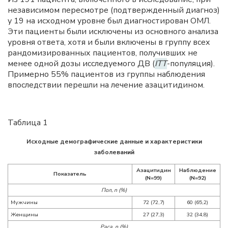
независимом пересмотре (подтвержденный диагноз)
у 19 на исходном уровне был диагностирован ОМЛ.
Эти пациенты были исключены из основного анализа
уровня ответа, хотя и были включены в группу всех
рандомизированных пациентов, получивших не
менее одной дозы исследуемого ДВ (
ITT
-популяция).
Примерно 55% пациентов из группы наблюдения
впоследствии перешли на лечение азацитидином.
Таблица 1
Исходные демографические данные и характеристики
заболеваний
Азацитидин
Наблюдение
Показатель
(N=99)
(N=92)
Пол, n (%)
Мужчины
72 (72,7)
60 (65,2)
Женщины
27 (27,3)
32 (34,8)
Раса, n (%)