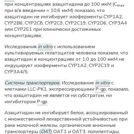
при концентрациях азацитидина до 100 мкМ (C
max
при в/в введении = 10,6 мкМ) показало, что
азацитидин не ингибирует изоферменты CYP1A2,
CYP2B6, CYP2C8, CYP2C9, CYP2C19, CYP2D6, CYP3A4
или CYP2E1 при клинически достижимых
концентрациях.
Исследования
in vitro
с использованием
культивируемых гепатоцитов человека показали, что
азацитидин в концентрациях от 1,0 до 100 мкМ не
индуцирует изоферменты CYP1A2, CYP2C19 и
CYP3A4/5.
Системы транспортеров.
Исследование
in vitro
с
клетками LLC-PK1, экспрессирующими
P-gp
, показало,
что азацитидин не является ни субстратом, ни
ингибитором
P-gp
.
Азацитидин не ингибирует белок, ассоциированный
с множественной лекарственной устойчивостью при
раке молочной железы, органические анионные
транспортеры (
OAT
) OAT1 и OAT3, полипептиды,