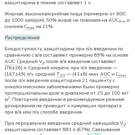
азацитидина в плазме составляет 1 ч.
Жирная, высококалорийная пища (примерно от 800
до 1000 калорий, 50% жира) не повлияла на AUC
и
0–∞
снизила
C
на 21%.
max
Распределение
Биодоступность азацитидина при п/к введении по
сравнению с в/в составляет примерно 89% на основе
AUC
. Средний
V
после в/в введения составляет
d
(76±26) л. Средний клиренс при п/к введении —
(167±49) л/ч, средний
T
— (41±8) мин.
AUC
и
C
1/2
max
после п/к введения азацитидина 21 пациенту с
онкологическими заболеваниями были примерно
пропорциональны дозе в диапазоне от 25 до 100 мг/
2
м
. Повторное введение в рекомендуемом режиме
дозирования не приводит к кумуляции препарата
при в/в или п/к способе введения.
При пероральном введении средний кажущийся
V
d
азацитидина составляет 881 л (67%). Связывание