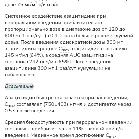
2
дозе 75 мг/м
п/к и в/в.
Системное воздействие азацитидина при
пероральном введении приблизительно
пропорционально дозе в диапазоне доз от 120 до
600 мг 1 раз/сут (в 0,4–2 раза больше рекомендуемой
дозы). После введения однократной дозы 300 мг
азацитидина среднее
C
азацитидина составило
max
145 нг/мл (64%), а средняя
AUC
азацитидина
составила 242 нг·ч/мл (65%). После введения
азацитидина 300 мг 1 раз/сут кумуляции не
наблюдалось.
Всасывание
Азацитидин быстро всасывается при п/к введении;
C
составляет (750±403) нг/мл и достигается через
max
0,5 ч после введения.
Средняя биодоступность при пероральном введении
составляет приблизительно 11% таковой при п/к
введении. Медианное время достижения
C
max