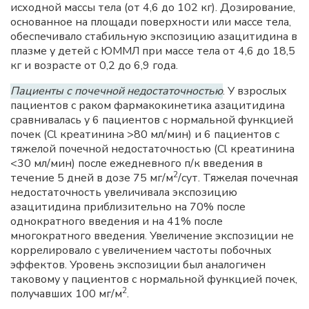
исходной массы тела (от 4,6 до 102 кг). Дозирование,
основанное на площади поверхности или массе тела,
обеспечивало стабильную экспозицию азацитидина в
плазме у детей с ЮММЛ при массе тела от 4,6 до 18,5
кг и возрасте от 0,2 до 6,9 года.
Пациенты с почечной недостаточностью
. У взрослых
пациентов с раком фармакокинетика азацитидина
сравнивалась у 6 пациентов с нормальной функцией
почек (Cl креатинина >80 мл/мин) и 6 пациентов с
тяжелой почечной недостаточностью (Cl креатинина
<30 мл/мин) после ежедневного п/к введения в
2
течение 5 дней в дозе 75 мг/м
/сут. Тяжелая почечная
недостаточность увеличивала экспозицию
азацитидина приблизительно на 70% после
однократного введения и на 41% после
многократного введения. Увеличение экспозиции не
коррелировало с увеличением частоты побочных
эффектов. Уровень экспозиции был аналогичен
таковому у пациентов с нормальной функцией почек,
2
получавших 100 мг/м
.