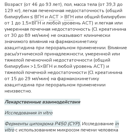
Возраст (от 46 до 93 лет), пол, масса тела (от 39,3 до
129 кг), легкая печеночная недостаточность (общий
билирубин ≤
ВГН
и
АСТ
>
ВГН
или общий билирубин
от 1 до 1,5×ВГН и любой уровень АСТ) и легкая или
умеренная почечная недостаточность (Cl креатинина
от 30 до 89 мл/мин) не оказывают клинически
значимого влияния на фармакокинетику
азацитидина при пероральном применении. Влияние
расы/этнической принадлежности, умеренной или
тяжелой печеночной недостаточности (общий
билирубин >1,5×ВГН и любой уровень АСТ) и
тяжелой почечной недостаточности (Cl креатинина
от 15 до 29 мл/мин) на фармакокинетику
азацитидина при пероральном применении
неизвестно.
Лекарственные взаимодействия
Исследования in vitro
Ферменты цитохрома P450 (CYP).
Исследование
in
vitro
с использованием микросом печени человека