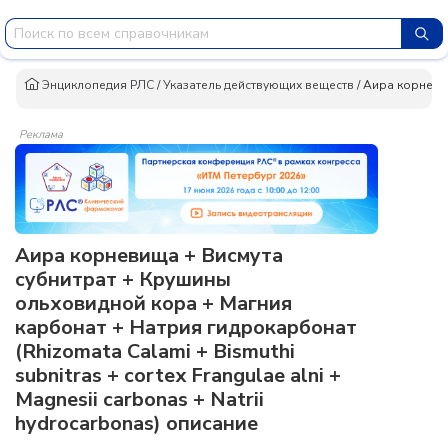
Энциклопедия РЛС
/
Указатель действующих веществ
/
Аира корневи
Реклама
Аира корневища + Висмута
субнитрат + Крушины
ольховидной кора + Магния
карбонат + Натрия гидрокарбонат
(Rhizomata Calami + Bismuthi
subnitras + cortex Frangulae alni +
Magnesii carbonas + Natrii
hydrocarbonas) описание