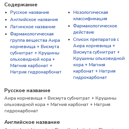
Содержание
Русское название
Нозологическая
классификация
Английское название
Фармакологическое
Латинское название
действие
Фармакологическая
Список препаратов с
группа вещества Аира
Аира корневища +
корневища + Висмута
Висмута субнитрат +
субнитрат + Крушины
Крушины ольховидной
ольховидной кора +
кора + Магния
Магния карбонат +
карбонат + Натрия
Натрия гидрокарбонат
гидрокарбонат
Русское название
Аира корневища + Висмута субнитрат + Крушины
ольховидной кора + Магния карбонат + Натрия
гидрокарбонат
Английское название