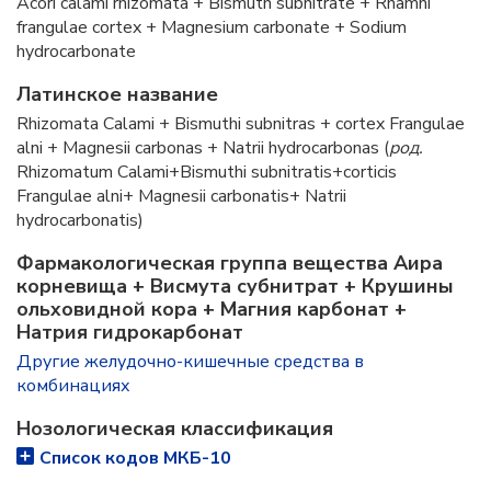
Acori calami rhizomata + Bismuth subnitrate + Rhamni
frangulae cortex + Magnesium carbonate + Sodium
hydrocarbonate
Латинское название
Rhizomata Calami + Bismuthi subnitras + cortex Frangulae
alni + Magnesii carbonas + Natrii hydrocarbonas (
род.
Rhizomatum Calami+Bismuthi subnitratis+corticis
Frangulae alni+ Magnesii carbonatis+ Natrii
hydrocarbonatis)
Фармакологическая группа вещества Аира
корневища + Висмута субнитрат + Крушины
ольховидной кора + Магния карбонат +
Натрия гидрокарбонат
Другие желудочно-кишечные средства в
комбинациях
Нозологическая классификация
Список кодов МКБ-10