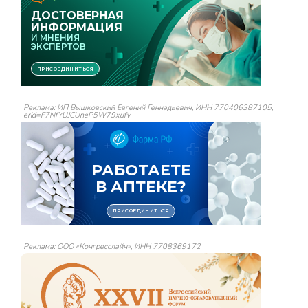
Реклама: ИП Вышковский Евгений Геннадьевич, ИНН 770406387105,
erid=F7NfYUJCUneP5W79xufv
Реклама: ООО «Конгресслайн», ИНН 7708369172