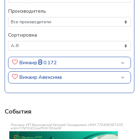
Производитель
Сортировка
Викаир
0.172
Викаир Авексима
События
Реклама: ИП Вышковский Евгений Геннадьевич, ИНН 770406387105,
erid=F7NfYUJCUneP5W78VwNF