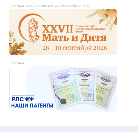
Реклама: ООО «Конгресслайн», ИНН 7708369172
Реклама