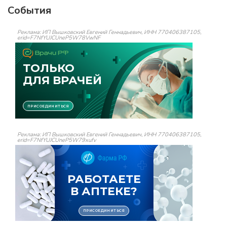
События
Реклама: ИП Вышковский Евгений Геннадьевич, ИНН 770406387105,
erid=F7NfYUJCUneP5W78VwNF
Реклама: ИП Вышковский Евгений Геннадьевич, ИНН 770406387105,
erid=F7NfYUJCUneP5W79xufv