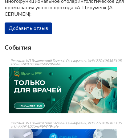
многофункциональное отоларингологическое для
промывания ушного прохода «А-Церумен» (A-
CERUMEN):
Добавить отзыв
События
Реклама: ИП Вышковский Евгений Геннадьевич, ИНН 770406387105,
erid=F7NfYUJCUneP5W78VwNF
Реклама: ИП Вышковский Евгений Геннадьевич, ИНН 770406387105,
erid=F7NfYUJCUneP5W79xufv