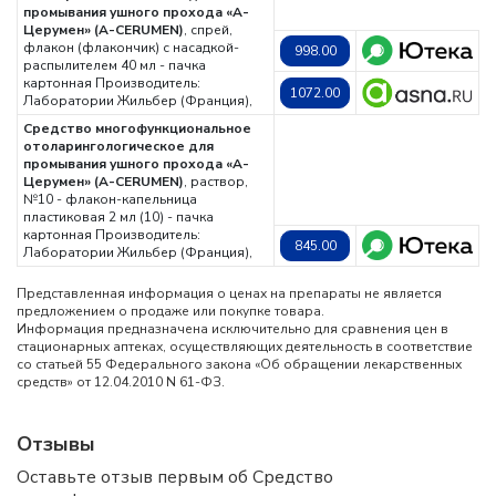
промывания ушного прохода «А-
Церумен» (A-CERUMEN)
, спрей,
флакон (флакончик) с насадкой-
998.00
распылителем 40 мл - пачка
картонная
Производитель:
1072.00
Лаборатории Жильбер (Франция),
Средство многофункциональное
отоларингологическое для
промывания ушного прохода «А-
Церумен» (A-CERUMEN)
, раствор,
№10 - флакон-капельница
пластиковая 2 мл (10) - пачка
картонная
Производитель:
845.00
Лаборатории Жильбер (Франция),
Представленная информация о ценах на препараты не является
предложением о продаже или покупке товара.
Информация предназначена исключительно для сравнения цен в
стационарных аптеках, осуществляющих деятельность в соответствие
со статьей 55 Федерального закона «Об обращении лекарственных
средств» от 12.04.2010 N 61-ФЗ.
Отзывы
Оставьте отзыв первым об Средство