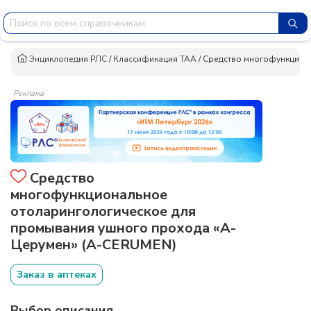
Энциклопедия РЛС
/
Классификация ТАА
/
Средство многофункцион
Реклама
Средство
многофункциональное
отоларингологическое для
промывания ушного прохода «А-
Церумен» (A-CERUMEN)
Заказ в аптеках
Выбор описания