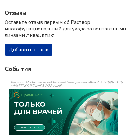
Отзывы
Оставьте отзыв первым об Раствор
многофункциональный для ухода за контактными
линзами АкваОптик:
Добавить отзыв
События
Реклама: ИП Вышковский Евгений Геннадьевич, ИНН 770406387105,
erid=F7NfYUJCUneP5W78VwNF