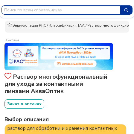
Энциклопедия РЛС
/
Классификация ТАА
/
Раствор многофункционал
Реклама
Раствор многофункциональный
для ухода за контактными
линзами АкваОптик
Заказ в аптеках
Выбор описания
раствор для обработки и хранения контактных