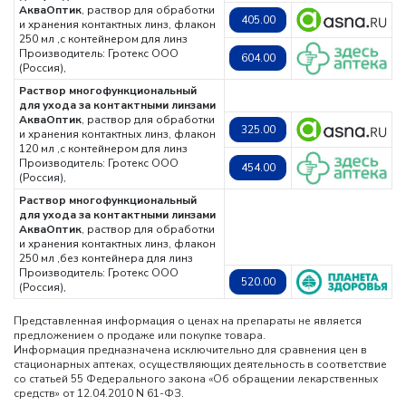
АкваОптик
, раствор для обработки
405.00
и хранения контактных линз, флакон
250 мл ,с контейнером для линз
Производитель: Гротекс ООО
604.00
(Россия),
Раствор многофункциональный
для ухода за контактными линзами
АкваОптик
, раствор для обработки
325.00
и хранения контактных линз, флакон
120 мл ,с контейнером для линз
Производитель: Гротекс ООО
454.00
(Россия),
Раствор многофункциональный
для ухода за контактными линзами
АкваОптик
, раствор для обработки
и хранения контактных линз, флакон
250 мл ,без контейнера для линз
Производитель: Гротекс ООО
520.00
(Россия),
Представленная информация о ценах на препараты не является
предложением о продаже или покупке товара.
Информация предназначена исключительно для сравнения цен в
стационарных аптеках, осуществляющих деятельность в соответствие
со статьей 55 Федерального закона «Об обращении лекарственных
средств» от 12.04.2010 N 61-ФЗ.