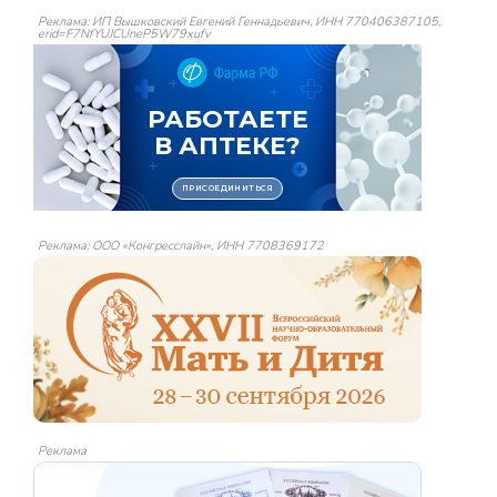
Реклама: ИП Вышковский Евгений Геннадьевич, ИНН 770406387105,
erid=F7NfYUJCUneP5W79xufv
Реклама: ООО «Конгресслайн», ИНН 7708369172
Реклама