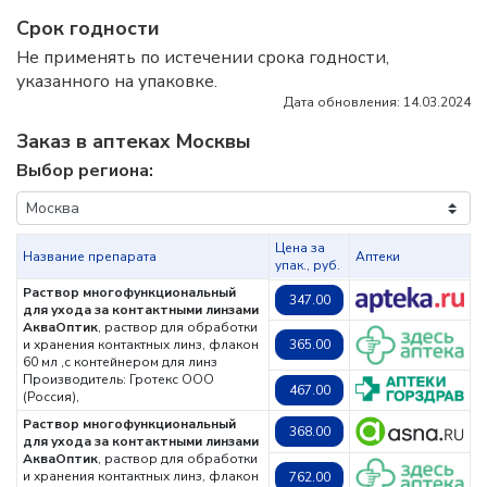
Срок годности
Не применять по истечении срока годности,
указанного на упаковке.
Дата обновления: 14.03.2024
Заказ в аптеках Москвы
Выбор региона:
Цена за
Название препарата
Аптеки
упак., руб.
Раствор многофункциональный
347.00
для ухода за контактными линзами
АкваОптик
, раствор для обработки
и хранения контактных линз, флакон
365.00
60 мл ,с контейнером для линз
Производитель: Гротекс ООО
467.00
(Россия),
Раствор многофункциональный
368.00
для ухода за контактными линзами
АкваОптик
, раствор для обработки
и хранения контактных линз, флакон
762.00