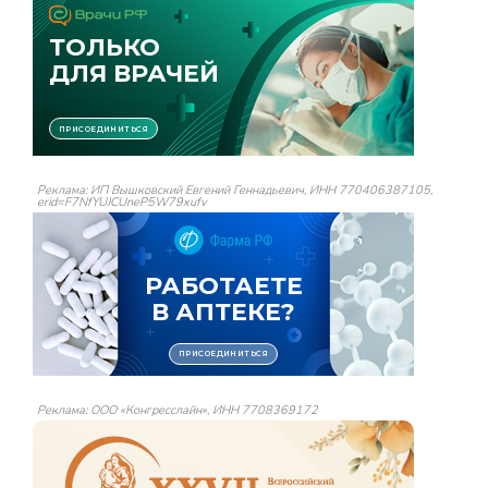
Реклама: ИП Вышковский Евгений Геннадьевич, ИНН 770406387105,
erid=F7NfYUJCUneP5W79xufv
Реклама: ООО «Конгресслайн», ИНН 7708369172