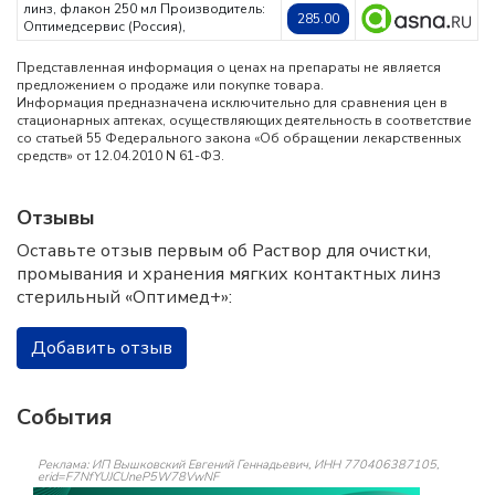
линз, флакон 250 мл
Производитель:
285.00
Оптимедсервис (Россия),
Представленная информация о ценах на препараты не является
предложением о продаже или покупке товара.
Информация предназначена исключительно для сравнения цен в
стационарных аптеках, осуществляющих деятельность в соответствие
со статьей 55 Федерального закона «Об обращении лекарственных
средств» от 12.04.2010 N 61-ФЗ.
Отзывы
Оставьте отзыв первым об Раствор для очистки,
промывания и хранения мягких контактных линз
стерильный «Оптимед+»:
Добавить отзыв
События
Реклама: ИП Вышковский Евгений Геннадьевич, ИНН 770406387105,
erid=F7NfYUJCUneP5W78VwNF