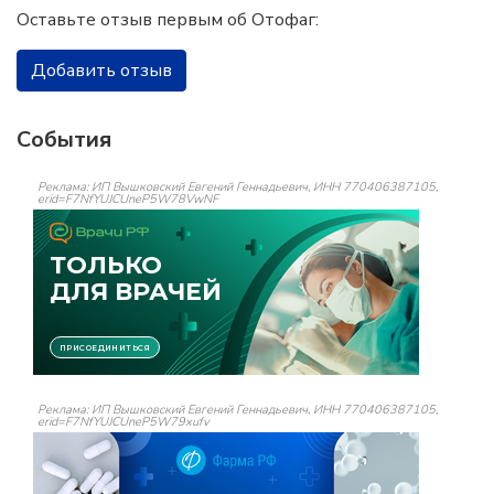
Оставьте отзыв первым об Отофаг:
Добавить отзыв
События
Реклама: ИП Вышковский Евгений Геннадьевич, ИНН 770406387105,
erid=F7NfYUJCUneP5W78VwNF
Реклама: ИП Вышковский Евгений Геннадьевич, ИНН 770406387105,
erid=F7NfYUJCUneP5W79xufv