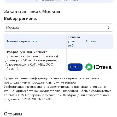
Опыт работы: более 35 лет
Заказ в аптеках Москвы
Выбор региона:
Цена за
Название препарата
упак.,
Аптеки
руб.
Отофаг
, гель для местного
применения, флакон (флакончик) с
дозатором 50 мл
Производитель:
Агроветзащита С.-П. НВЦ ООО
879.00
(Россия),
Представленная информация о ценах на препараты не является
предложением о продаже или покупке товара.
Информация предназначена исключительно для сравнения цен в
стационарных аптеках, осуществляющих деятельность в соответствие
со статьей 55 Федерального закона «Об обращении лекарственных
средств» от 12.04.2010 N 61-ФЗ.
Отзывы