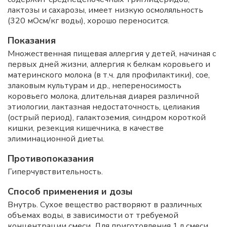
лактозы и сахарозы, имеет низкую осмоляльность
(320 мОсм/кг воды), хорошо переносится.
Показания
Множественная пищевая аллергия у детей, начиная с
первых дней жизни, аллергия к белкам коровьего и
материнского молока (в т.ч. для профилактики), сое,
злаковым культурам и др., непереносимость
коровьего молока, длительная диарея различной
этиологии, лактазная недостаточность, целиакия
(острый период), галактоземия, синдром короткой
кишки, резекция кишечника, в качестве
элиминационной диеты.
Противопоказания
Гиперчувствительность.
Способ применения и дозы
Внутрь. Сухое вещество растворяют в различных
объемах воды, в зависимости от требуемой
концентрации смеси. Для приготовления 1 л смеси