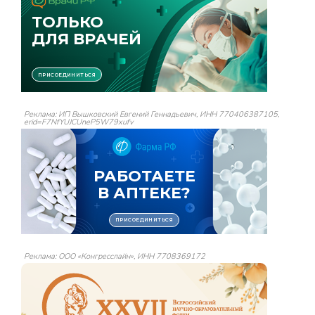
Реклама: ИП Вышковский Евгений Геннадьевич, ИНН 770406387105,
erid=F7NfYUJCUneP5W79xufv
Реклама: ООО «Конгресслайн», ИНН 7708369172