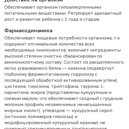
Обеспечивает организм гипоаллергенными
питательными веществами. Регулирует адекватный
рост и развитие ребенка с 1 года и старше.
Фармакодинамика
Обеспечивает пищевые потребности организма, т.к.
содержит оптимальные количества всех
необходимых компонентов, включает ингредиенты
высокой степени очистки, сбалансирован по
аминокислотному составу. Состоит из расщепленного,
легко усваиваемого белка — казеина (подвергнут
глубокому ферментативному гидролизу с
последующей обработкой активированным углем),
цистеина, тирозина, триптофана, таурина, L-
карнитина, жиров (представлены кукурузным и
соевым маслом, что обеспечивает сходный с грудным
молоком профиль незаменимых ненасыщенных
жирных кислот), углеводов — кукурузный сироп
(источник полимеров глюкозы) и
модифицированный кукурузный крахмал, не
содержит среднецепочечных триглицеридов,