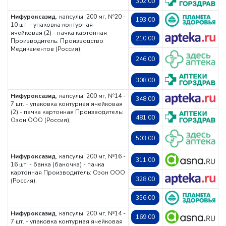
302.00
Нифуроксазид
, капсулы, 200 мг, №20 -
193.00
10 шт. - упаковка контурная
ячейковая (2) - пачка картонная
210.00
Производитель: Производство
Медикаментов (Россия),
246.00
308.00
Нифуроксазид
, капсулы, 200 мг, №14 -
348.00
7 шт. - упаковка контурная ячейковая
(2) - пачка картонная
Производитель:
481.00
Озон ООО (Россия),
503.00
Нифуроксазид
, капсулы, 200 мг, №16 -
311.00
16 шт. - банка (баночка) - пачка
картонная
Производитель: Озон ООО
328.00
(Россия),
356.00
Нифуроксазид
, капсулы, 200 мг, №14 -
169.00
7 шт. - упаковка контурная ячейковая