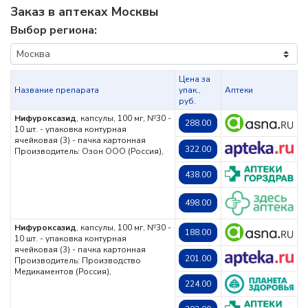
Заказ в аптеках Москвы
Выбор региона:
Цена за
Название препарата
упак.,
Аптеки
руб.
Нифуроксазид
, капсулы, 100 мг, №30 -
288.00
10 шт. - упаковка контурная
ячейковая (3) - пачка картонная
322.00
Производитель: Озон ООО (Россия),
438.00
498.00
Нифуроксазид
, капсулы, 100 мг, №30 -
188.00
10 шт. - упаковка контурная
ячейковая (3) - пачка картонная
201.00
Производитель: Производство
Медикаментов (Россия),
224.00