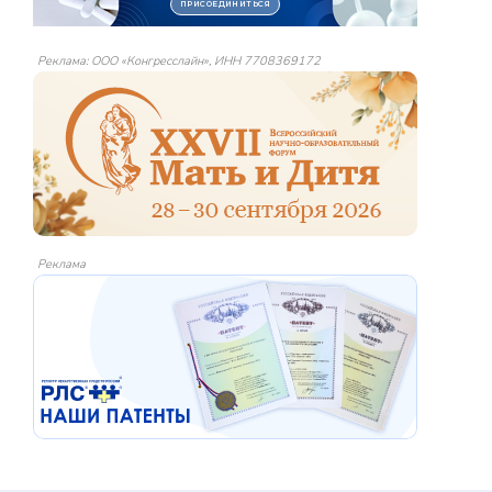
Реклама: ООО «Конгресслайн», ИНН 7708369172
Реклама