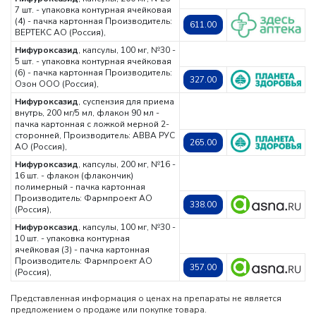
7 шт. - упаковка контурная ячейковая
(4) - пачка картонная
Производитель:
611.00
ВЕРТЕКС АО (Россия),
Нифуроксазид
, капсулы, 100 мг, №30 -
5 шт. - упаковка контурная ячейковая
(6) - пачка картонная
Производитель:
327.00
Озон ООО (Россия),
Нифуроксазид
, суспензия для приема
внутрь, 200 мг/5 мл, флакон 90 мл -
пачка картонная с ложкой мерной 2-
сторонней,
Производитель: АВВА РУС
265.00
АО (Россия),
Нифуроксазид
, капсулы, 200 мг, №16 -
16 шт. - флакон (флакончик)
полимерный - пачка картонная
Производитель: Фармпроект АО
338.00
(Россия),
Нифуроксазид
, капсулы, 100 мг, №30 -
10 шт. - упаковка контурная
ячейковая (3) - пачка картонная
Производитель: Фармпроект АО
357.00
(Россия),
Представленная информация о ценах на препараты не является
предложением о продаже или покупке товара.