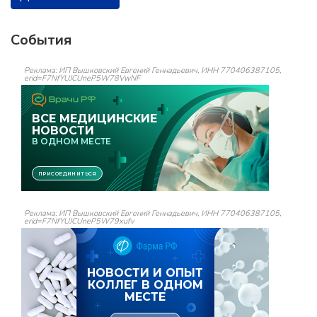
События
Реклама: ИП Вышковский Евгений Геннадьевич, ИНН 770406387105,
erid=F7NfYUJCUneP5W78VwNF
Реклама: ИП Вышковский Евгений Геннадьевич, ИНН 770406387105,
erid=F7NfYUJCUneP5W79xufv