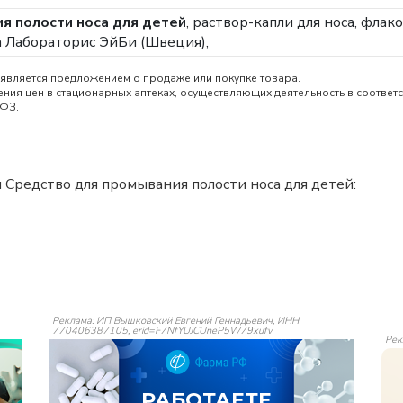
я полости носа для детей
, раствор-капли для носа, флак
 Лабораторис ЭйБи (Швеция),
является предложением о продаже или покупке товара.
ия цен в стационарных аптеках, осуществляющих деятельность в соответс
-ФЗ.
Средство для промывания полости носа для детей:
Реклама: ИП Вышковский Евгений Геннадьевич, ИНН
770406387105, erid=F7NfYUJCUneP5W79xufv
Рек