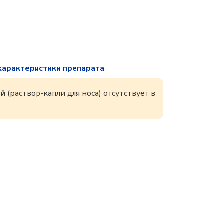
характеристики препарата
ей
(раствор-капли для носа) отсутствует в