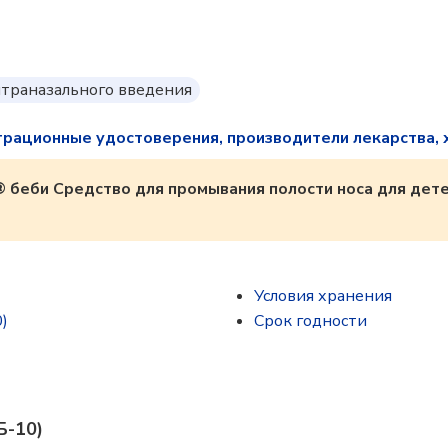
нтраназального введения
трационные удостоверения, производители лекарства, 
 беби Средство для промывания полости носа для дет
Условия хранения
)
Срок годности
Б-10)