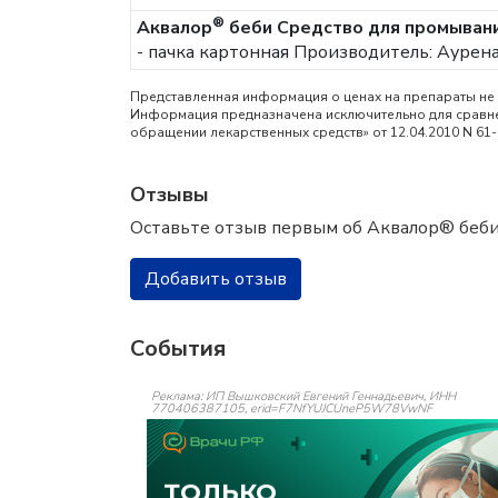
®
Аквалор
беби Средство для промывани
- пачка картонная
Производитель: Аурена
Представленная информация о ценах на препараты не 
Информация предназначена исключительно для сравнен
обращении лекарственных средств» от 12.04.2010 N 61
Отзывы
Оставьте отзыв первым об Аквалор® беби 
Добавить отзыв
События
Реклама: ИП Вышковский Евгений Геннадьевич, ИНН
770406387105, erid=F7NfYUJCUneP5W78VwNF