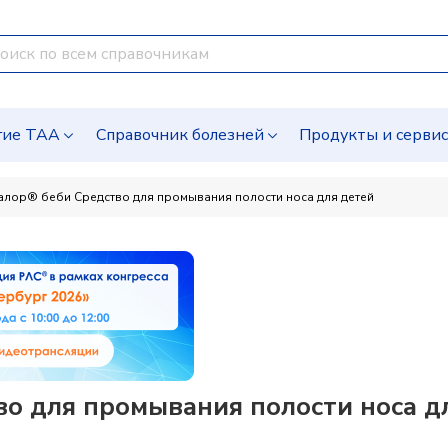
гие ТАА
Справочник болезней
Продукты и серви
алор® беби Средство для промывания полости носа для детей
о для промывания полости носа д