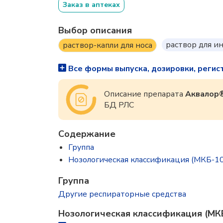
Заказ в аптеках
Выбор описания
раствор для и
раствор-капли для носа
Все формы выпуска, дозировки, регис
Описание препарата
Аквалор®
БД РЛС
Содержание
Группа
Нозологическая классификация (МКБ-10
Группа
Другие респираторные средства
Нозологическая классификация (МК