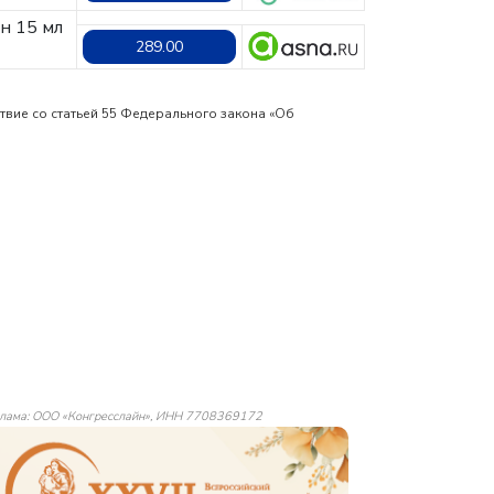
он 15 мл
289.00
твие со статьей 55 Федерального закона «Об
лама: ООО «Конгресслайн», ИНН 7708369172