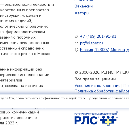
— энциклопедия лекарств и
Вакансии
екарственных препаратов
Авторы
 инструкциям, ценам и
цинских изделий,
кологический справочник
ка, фармакологическом
+7 (499) 281-91-91
азаниях, побочных
применения лекарственных
pr@rlsnet.ru
арственный справочник
Россия, 123007, Москва, у
тического рынка в Москве
нение информации без
© 2000-2026. РЕГИСТР Л
мерческое использование
Все права защищены
материалов,
u, ссылка на источник
Условия использования
|
По
Политика обработки файлов
ту сайта, повысить его эффективность и удобство. Продолжая использовать 
в России РЛС» (доменное
ьной службой по надзору в
совых коммуникаций
принятия решения о
я 2023 г.