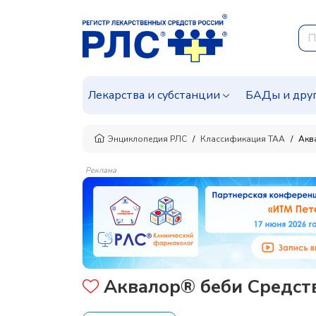
Лекарства и субстанции
БАДы и дру
Энциклопедия РЛС
Классификация ТАА
Акв
Реклама
Аквалор® беби Средств