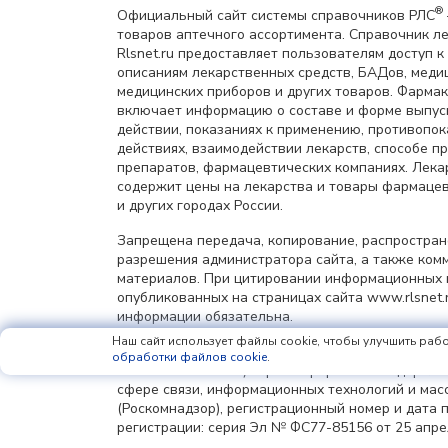
®
Официальный сайт системы справочников РЛС
товаров аптечного ассортимента. Справочник л
Rlsnet.ru предоставляет пользователям доступ к
описаниям лекарственных средств, БАДов, меди
медицинских приборов и других товаров. Фарма
включает информацию о составе и форме выпус
действии, показаниях к применению, противопок
действиях, взаимодействии лекарств, способе 
препаратов, фармацевтических компаниях. Лек
содержит цены на лекарства и товары фармацев
и других городах России.
Запрещена передача, копирование, распростра
разрешения администратора сайта, а также ком
материалов. При цитировании информационных 
опубликованных на страницах сайта www.rlsnet.r
информации обязательна.
Наш сайт использует файлы cookie, чтобы улучшить рабо
Сетевое издание «Регистр лекарственных средст
обработки файлов cookie
.
имя сайта: rlsnet.ru) зарегистрировано Федерал
сфере связи, информационных технологий и мас
(Роскомнадзор), регистрационный номер и дата 
регистрации: серия Эл № ФС77-85156 от 25 апрел