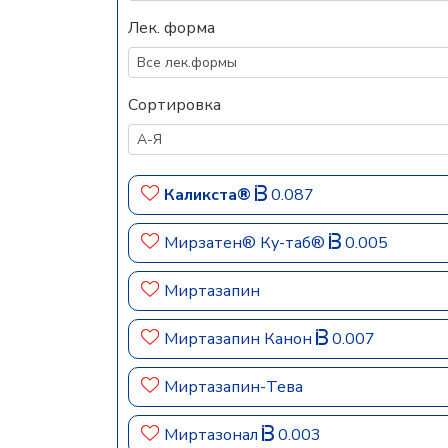
Лек. форма
Сортировка
Каликста®
0.087
Мирзатен® Ку-таб®
0.005
Миртазапин
Миртазапин Канон
0.007
Миртазапин-Тева
Миртазонал
0.003