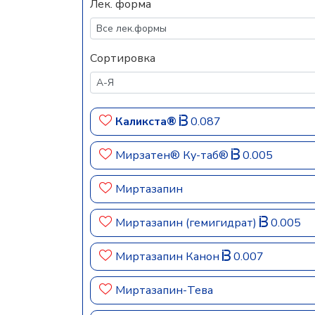
Лек. форма
Сортировка
Каликста®
0.087
Мирзатен® Ку-таб®
0.005
Миртазапин
Миртазапин (гемигидрат)
0.005
Миртазапин Канон
0.007
Миртазапин-Тева