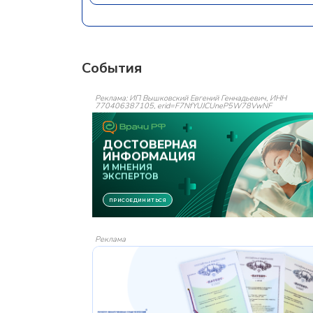
События
Реклама: ИП Вышковский Евгений Геннадьевич, ИНН
770406387105, erid=F7NfYUJCUneP5W78VwNF
Реклама