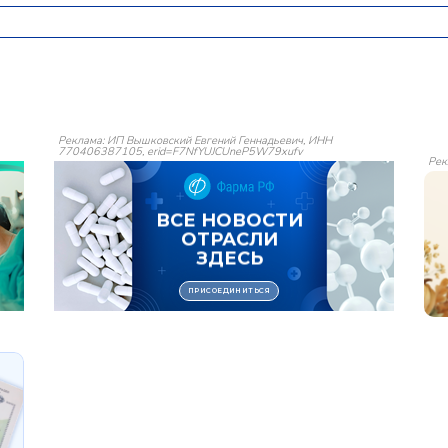
Реклама: ИП Вышковский Евгений Геннадьевич, ИНН
770406387105, erid=F7NfYUJCUneP5W79xufv
Рек