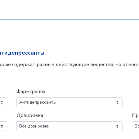
нтидепрессанты
орые содержат разные действующие вещества, но относят
Фармгруппа
Дозировка
Пр