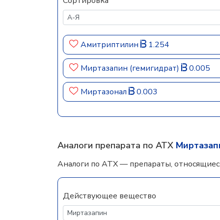
Сортировка
Амитриптилин
1.254
Миртазапин (гемигидрат)
0.005
Миртазонал
0.003
Аналоги препарата по АТХ
Миртазап
Аналоги по АТХ — препараты, относящиес
Действующее вещество