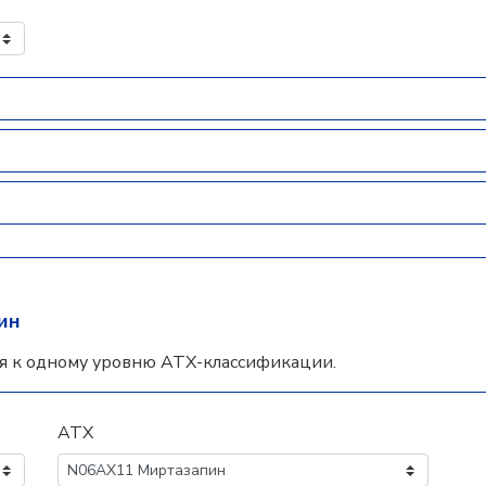
ин
я к одному уровню АТХ-классификации.
АТХ