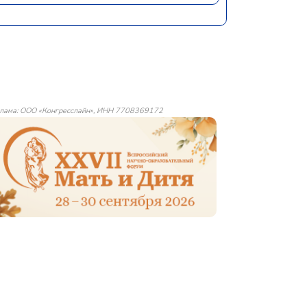
лама: ООО «Конгресслайн», ИНН 7708369172