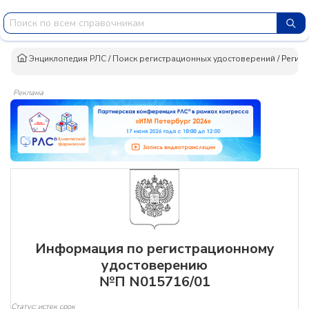
Энциклопедия РЛС
/
Поиск регистрационных удостоверений
/
Регист
Реклама
Информация по регистрационному
удостоверению
№П N015716/01
Статус: истек срок