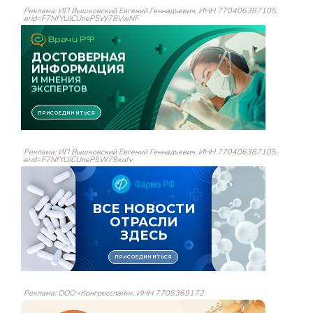
Реклама: ИП Вышковский Евгений Геннадьевич, ИНН 770406387105,
erid=F7NfYUJCUneP5W78VwNF
Реклама: ИП Вышковский Евгений Геннадьевич, ИНН 770406387105,
erid=F7NfYUJCUneP5W79xufv
Реклама: ООО «Конгресслайн», ИНН 7708369172