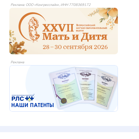
Реклама: ООО «Конгресслайн», ИНН 7708369172
Реклама