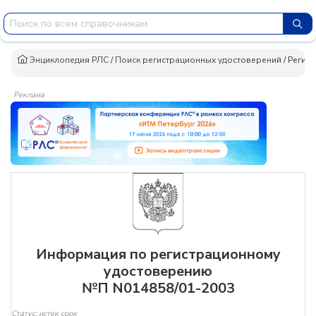
Энциклопедия РЛС
/
Поиск регистрационных удостоверений
/
Регист
Реклама
Информация по регистрационному
удостоверению
№П N014858/01-2003
Статус: истек срок