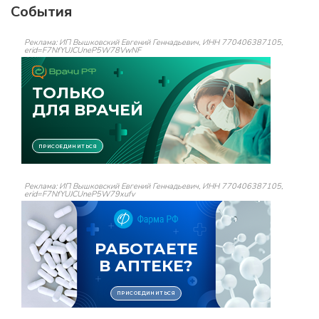
События
Реклама: ИП Вышковский Евгений Геннадьевич, ИНН 770406387105,
erid=F7NfYUJCUneP5W78VwNF
Реклама: ИП Вышковский Евгений Геннадьевич, ИНН 770406387105,
erid=F7NfYUJCUneP5W79xufv