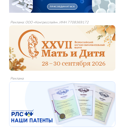
Реклама: ООО «Конгресслайн», ИНН 7708369172
Реклама