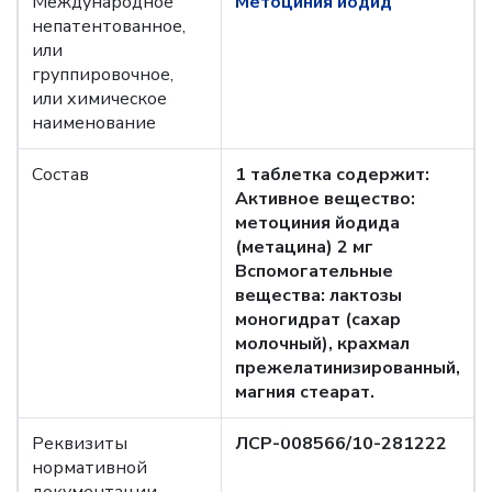
Международное
Метоциния йодид
непатентованное,
или
группировочное,
или химическое
наименование
Состав
1 таблетка содержит:
Активное вещество:
метоциния йодида
(метацина) 2 мг
Вспомогательные
вещества: лактозы
моногидрат (сахар
молочный), крахмал
прежелатинизированный,
магния стеарат.
Реквизиты
ЛСР-008566/10-281222
нормативной