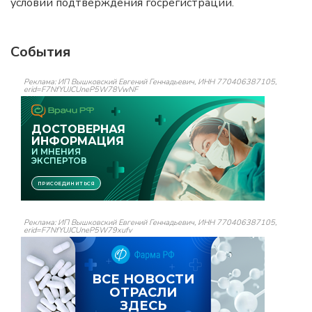
условии подтверждения госрегистрации.
События
Реклама: ИП Вышковский Евгений Геннадьевич, ИНН 770406387105,
erid=F7NfYUJCUneP5W78VwNF
Реклама: ИП Вышковский Евгений Геннадьевич, ИНН 770406387105,
erid=F7NfYUJCUneP5W79xufv