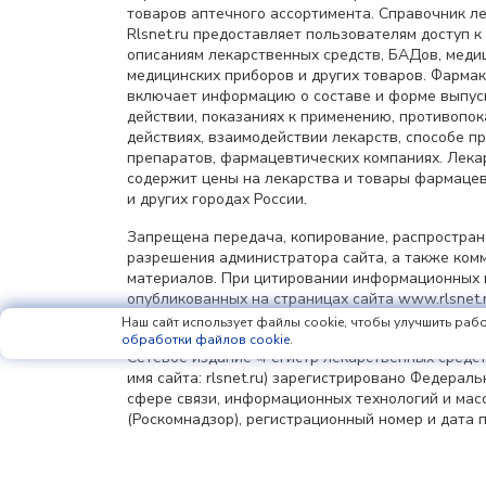
товаров аптечного ассортимента. Справочник л
Rlsnet.ru предоставляет пользователям доступ к
описаниям лекарственных средств, БАДов, меди
медицинских приборов и других товаров. Фарма
включает информацию о составе и форме выпус
действии, показаниях к применению, противопок
действиях, взаимодействии лекарств, способе 
препаратов, фармацевтических компаниях. Лек
содержит цены на лекарства и товары фармацев
и других городах России.
Запрещена передача, копирование, распростра
разрешения администратора сайта, а также ком
материалов. При цитировании информационных 
опубликованных на страницах сайта www.rlsnet.r
информации обязательна.
Наш сайт использует файлы cookie, чтобы улучшить рабо
обработки файлов cookie
.
Сетевое издание «Регистр лекарственных средст
имя сайта: rlsnet.ru) зарегистрировано Федерал
сфере связи, информационных технологий и мас
(Роскомнадзор), регистрационный номер и дата 
регистрации: серия Эл № ФС77-85156 от 25 апрел