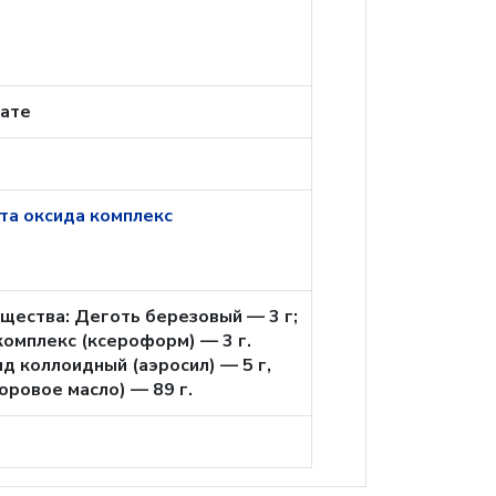
рате
та оксида комплекс
щества: Деготь березовый — 3 г;
омплекс (ксероформ) — 3 г.
 коллоидный (аэросил) — 5 г,
ровое масло) — 89 г.