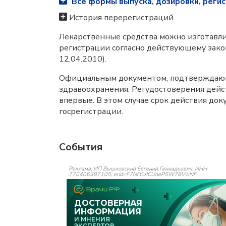
Все формы выпуска, дозировки, регис
История перерегистраций
Лекарственные средства можно изготавлив
регистрации согласно действующему зако
12.04.2010).
Официальным документом, подтверждающи
здравоохранения. Регудостоверения дейст
впервые. В этом случае срок действия до
госрегистрации.
События
Реклама: ИП Вышковский Евгений Геннадьевич, ИНН
770406387105, erid=F7NfYUJCUneP5W78VwNF