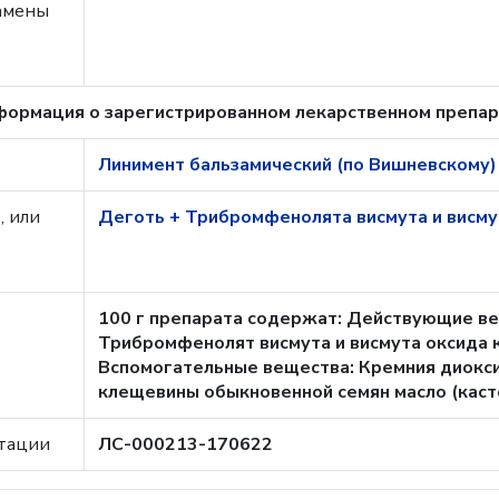
замены
ормация о зарегистрированном лекарственном препа
Линимент бальзамический (по Вишневскому)
, или
Деготь + Трибромфенолята висмута и висму
100 г препарата содержат: Действующие ве
Трибромфенолят висмута и висмута оксида к
Вспомогательные вещества: Кремния диоксид
клещевины обыкновенной семян масло (касто
тации
ЛС-000213-170622