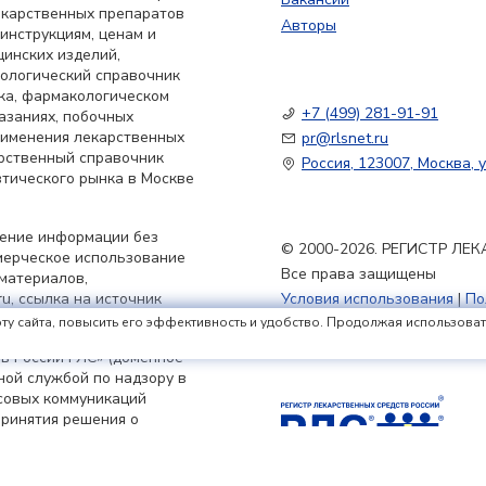
екарственных препаратов
Авторы
 инструкциям, ценам и
цинских изделий,
кологический справочник
ка, фармакологическом
+7 (499) 281-91-91
азаниях, побочных
применения лекарственных
pr@rlsnet.ru
арственный справочник
Россия, 123007, Москва, у
тического рынка в Москве
нение информации без
© 2000-2026. РЕГИСТР Л
мерческое использование
Все права защищены
материалов,
u, ссылка на источник
Условия использования
|
По
Политика обработки файлов
ту сайта, повысить его эффективность и удобство. Продолжая использовать 
в России РЛС» (доменное
ьной службой по надзору в
совых коммуникаций
принятия решения о
я 2023 г.