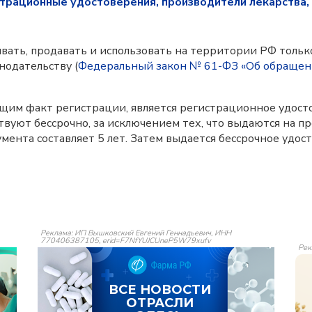
трационные удостоверения, производители лекарства,
ать, продавать и использовать на территории РФ только
нодательству (
Федеральный закон № 61-ФЗ «Об обращен
м факт регистрации, является регистрационное удост
вуют бессрочно, за исключением тех, что выдаются на п
кумента составляет 5 лет. Затем выдается бессрочное уд
Реклама: ИП Вышковский Евгений Геннадьевич, ИНН
770406387105, erid=F7NfYUJCUneP5W79xufv
Рек