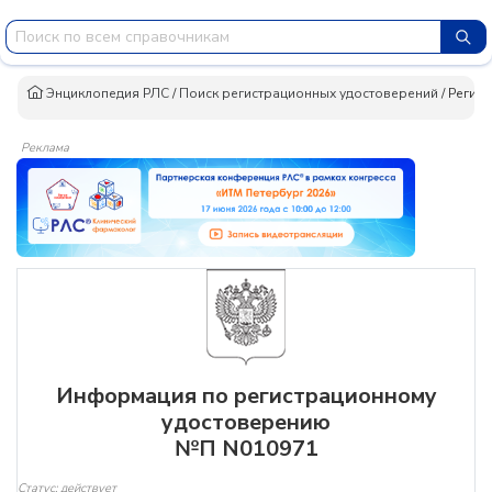
Энциклопедия РЛС
/
Поиск регистрационных удостоверений
/
Регис
Реклама
Информация по регистрационному
удостоверению
№П N010971
Статус: действует