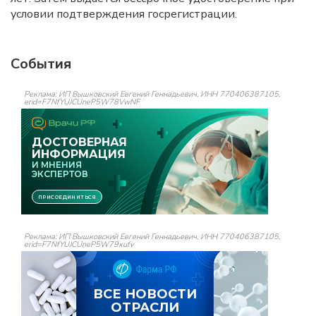
условии подтверждения госрегистрации.
События
Реклама: ИП Вышковский Евгений Геннадьевич, ИНН 770406387105,
erid=F7NfYUJCUneP5W78VwNF
Реклама: ИП Вышковский Евгений Геннадьевич, ИНН 770406387105,
erid=F7NfYUJCUneP5W79xufv