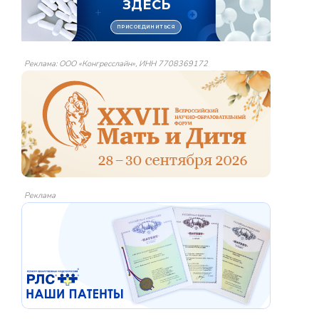
Реклама: ООО «Конгресслайн», ИНН 7708369172
Реклама