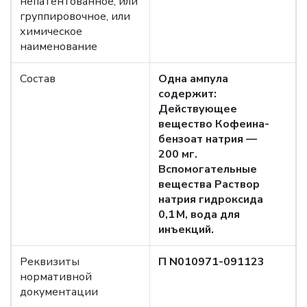
непатентованное, или
группировочное, или
химическое
наименование
Состав
Одна ампула
содержит:
Действующее
вещество Кофеина-
бензоат натрия —
200 мг.
Вспомогательные
вещества Раствор
натрия гидроксида
0,1 М, вода для
инъекций.
Реквизиты
П N010971-091123
нормативной
документации