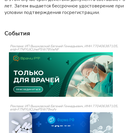
лет. Затем выдается бессрочное удостоверение при
условии подтверждения госрегистрации.
События
Реклама: ИП Вышковский Евгений Геннадьевич, ИНН 770406387105,
erid=F7NfYUJCUneP5W78VwNF
Реклама: ИП Вышковский Евгений Геннадьевич, ИНН 770406387105,
erid=F7NfYUJCUneP5W79xufv