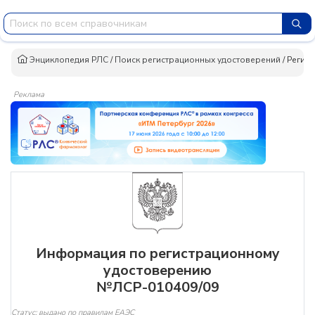
Энциклопедия РЛС
/
Поиск регистрационных удостоверений
/
Регис
Реклама
Информация по регистрационному
удостоверению
№ЛСР-010409/09
Статус: выдано по правилам ЕАЭС