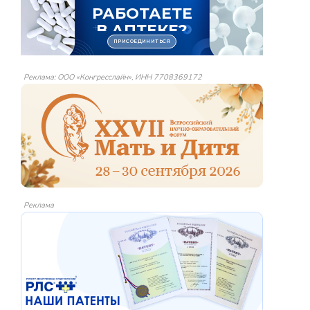
Реклама: ООО «Конгресслайн», ИНН 7708369172
Реклама