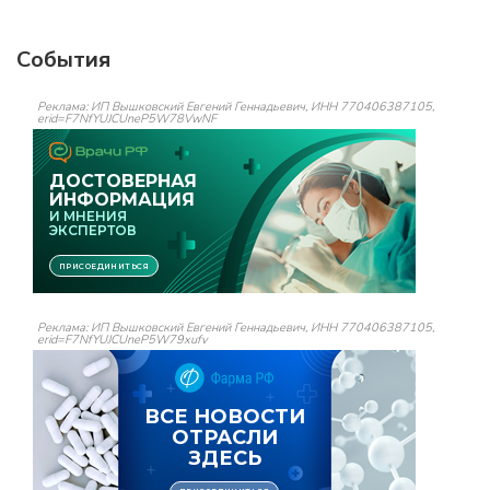
События
Реклама: ИП Вышковский Евгений Геннадьевич, ИНН 770406387105,
erid=F7NfYUJCUneP5W78VwNF
Реклама: ИП Вышковский Евгений Геннадьевич, ИНН 770406387105,
erid=F7NfYUJCUneP5W79xufv