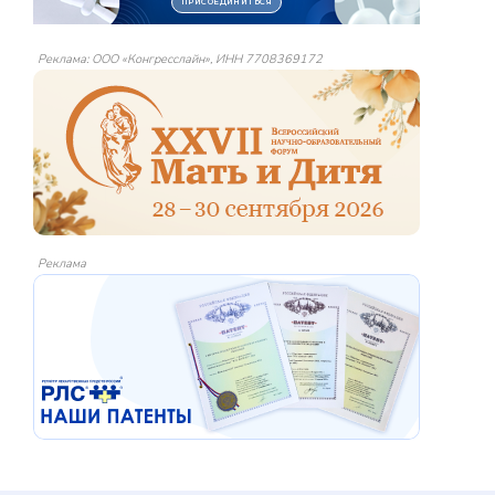
Реклама: ООО «Конгресслайн», ИНН 7708369172
Реклама