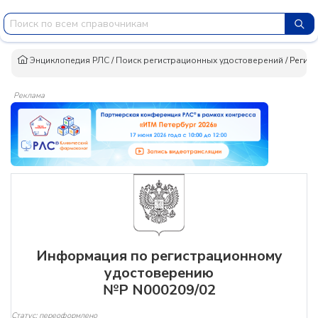
Энциклопедия РЛС
/
Поиск регистрационных удостоверений
/
Регист
Реклама
Информация по регистрационному
удостоверению
№Р N000209/02
Статус: переоформлено