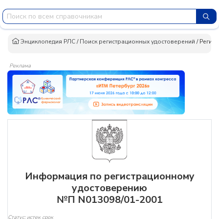
Энциклопедия РЛС
/
Поиск регистрационных удостоверений
/
Регист
Реклама
Информация по регистрационному
удостоверению
№П N013098/01-2001
Статус: истек срок