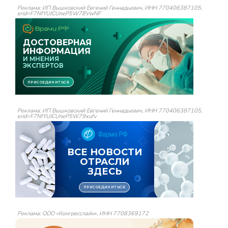
Реклама: ИП Вышковский Евгений Геннадьевич, ИНН 770406387105,
erid=F7NfYUJCUneP5W78VwNF
Реклама: ИП Вышковский Евгений Геннадьевич, ИНН 770406387105,
erid=F7NfYUJCUneP5W79xufv
Реклама: ООО «Конгресслайн», ИНН 7708369172