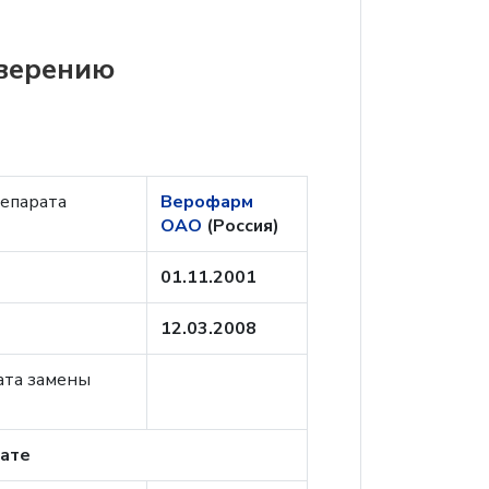
оверению
репарата
Верофарм
ОАО
(Россия)
01.11.2001
12.03.2008
ата замены
рате