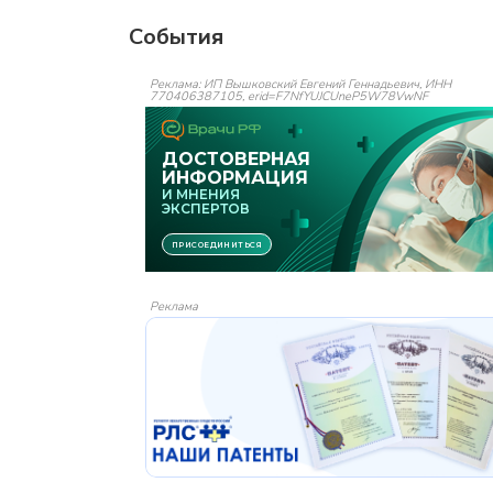
События
Реклама: ИП Вышковский Евгений Геннадьевич, ИНН
770406387105, erid=F7NfYUJCUneP5W78VwNF
Реклама