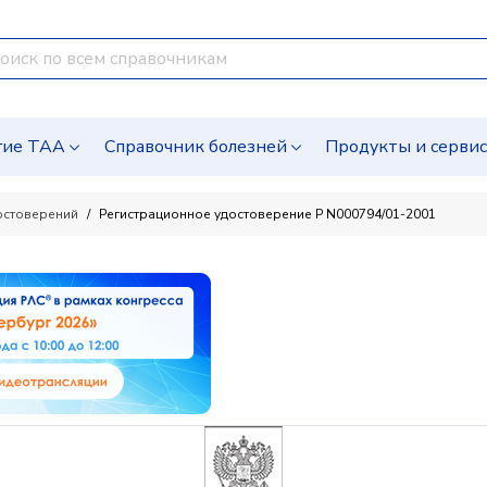
гие ТАА
Справочник болезней
Продукты и серви
остоверений
Регистрационное удостоверение Р N000794/01-2001