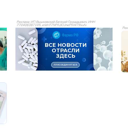
Реклама: ИП Вышковский Евгений Геннадьевич, ИНН
770406387105, erid=F7NfYUJCUneP5W79xufv
Рек