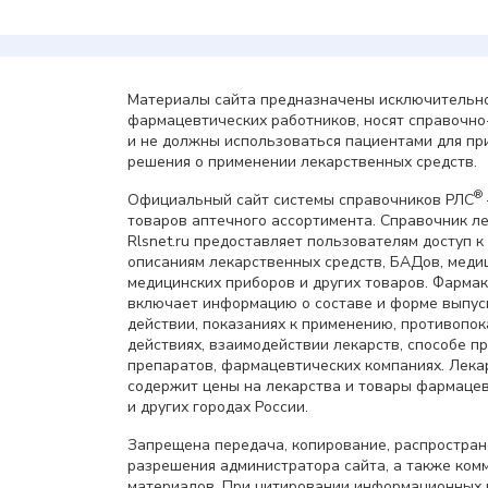
Материалы сайта предназначены исключительно
фармацевтических работников, носят справочн
и не должны использоваться пациентами для пр
решения о применении лекарственных средств.
®
Официальный сайт системы справочников РЛС
товаров аптечного ассортимента. Справочник л
Rlsnet.ru предоставляет пользователям доступ к
описаниям лекарственных средств, БАДов, меди
медицинских приборов и других товаров. Фарма
включает информацию о составе и форме выпус
действии, показаниях к применению, противопок
действиях, взаимодействии лекарств, способе 
препаратов, фармацевтических компаниях. Лек
содержит цены на лекарства и товары фармацев
и других городах России.
Запрещена передача, копирование, распростра
разрешения администратора сайта, а также ком
материалов. При цитировании информационных 