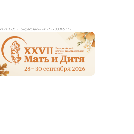
лама: ООО «Конгресслайн», ИНН 7708369172