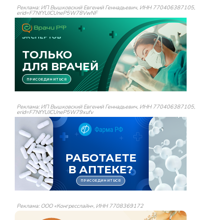
Реклама: ИП Вышковский Евгений Геннадьевич, ИНН 770406387105,
erid=F7NfYUJCUneP5W78VwNF
Реклама: ИП Вышковский Евгений Геннадьевич, ИНН 770406387105,
erid=F7NfYUJCUneP5W79xufv
Реклама: ООО «Конгресслайн», ИНН 7708369172