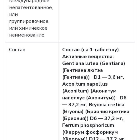
Международное
непатентованное,
или
группировочное,
или химическое
наименование
Состав
Состав (на 1 таблетку)
Активные вещества:
Gentiana lutea (Gentiana)
(Гентиана лютэа
(Гентиана)) D1 — 3,6 мг,
Aconitum napellus
(Aconitum) (Аконитум
напеллус (Аконитум)) D6
— 37,2 мг, Bryonia cretica
(Bryonia) (Бриония кретика
(Бриония)) D6 — 37,2 мг,
Ferrum phosphoricum
(Феррум фосфорикум
(Феррум)) D12 — 37,2 мг,