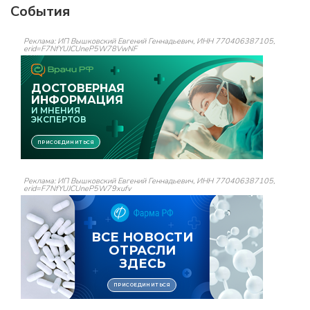
События
Реклама: ИП Вышковский Евгений Геннадьевич, ИНН 770406387105,
erid=F7NfYUJCUneP5W78VwNF
Реклама: ИП Вышковский Евгений Геннадьевич, ИНН 770406387105,
erid=F7NfYUJCUneP5W79xufv