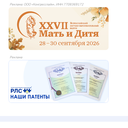
Реклама: ООО «Конгресслайн», ИНН 7708369172
Реклама