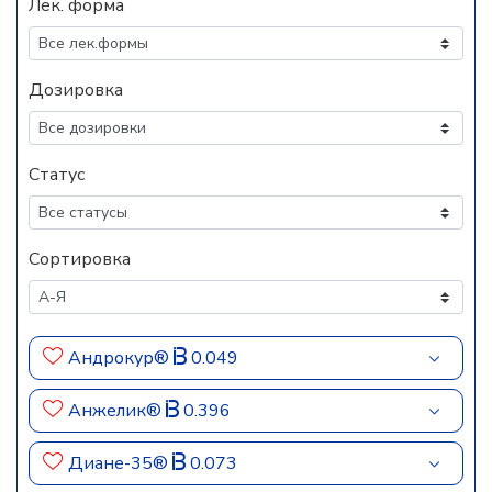
Лек. форма
Дозировка
Статус
Сортировка
Андрокур®
0.049
Анжелик®
0.396
Диане-35®
0.073