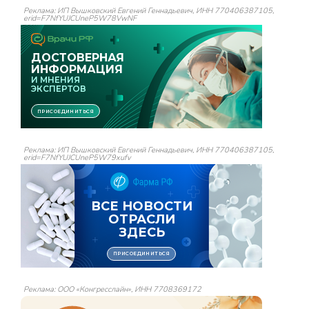
Реклама: ИП Вышковский Евгений Геннадьевич, ИНН 770406387105,
erid=F7NfYUJCUneP5W78VwNF
Реклама: ИП Вышковский Евгений Геннадьевич, ИНН 770406387105,
erid=F7NfYUJCUneP5W79xufv
Реклама: ООО «Конгресслайн», ИНН 7708369172