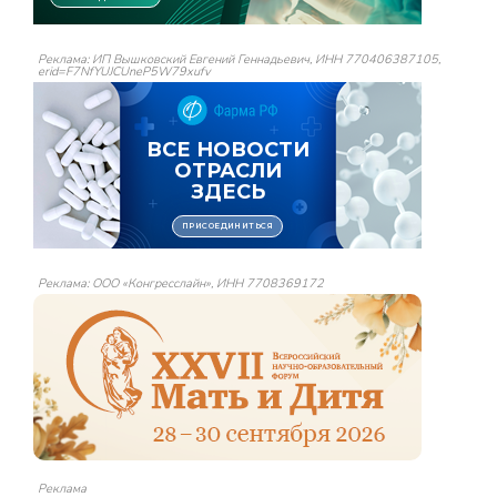
Реклама: ИП Вышковский Евгений Геннадьевич, ИНН 770406387105,
erid=F7NfYUJCUneP5W79xufv
Реклама: ООО «Конгресслайн», ИНН 7708369172
Реклама