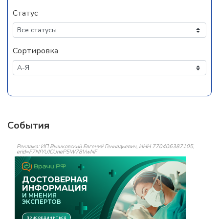
Статус
Сортировка
События
Реклама: ИП Вышковский Евгений Геннадьевич, ИНН 770406387105,
erid=F7NfYUJCUneP5W78VwNF