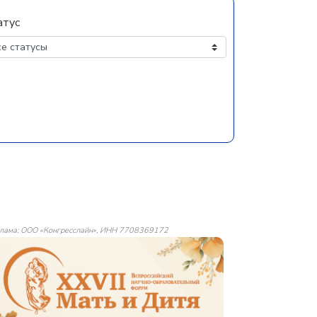
атус
лама: ООО «Конгресслайн», ИНН 7708369172