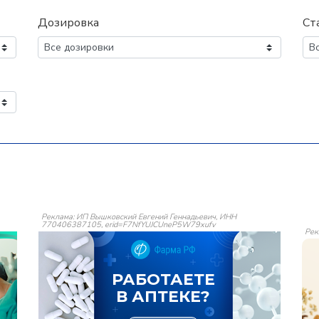
Дозировка
Ст
Реклама: ИП Вышковский Евгений Геннадьевич, ИНН
770406387105, erid=F7NfYUJCUneP5W79xufv
Рек