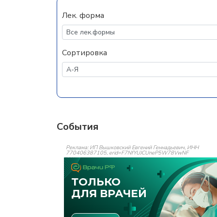
Лек. форма
Сортировка
События
Реклама: ИП Вышковский Евгений Геннадьевич, ИНН
770406387105, erid=F7NfYUJCUneP5W78VwNF