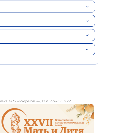
лама: ООО «Конгресслайн», ИНН 7708369172