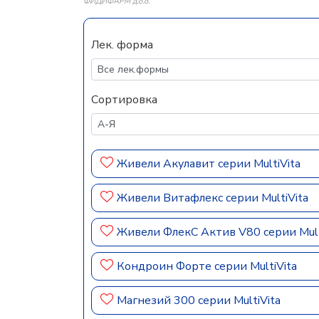
ФИДИФАРМ д.о.о.
Лек. форма
Сортировка
Живели Акулавит серии MultiVita
Живели Витафлекс cерии MultiVita
Живели ФлекС Актив V80 серии Mult
Кондроин Форте серии MultiVita
Магнезий 300 серии MultiVita