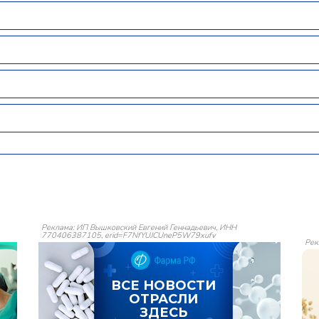
Реклама: ИП Вышковский Евгений Геннадьевич, ИНН
770406387105, erid=F7NfYUJCUneP5W79xufv
Рек