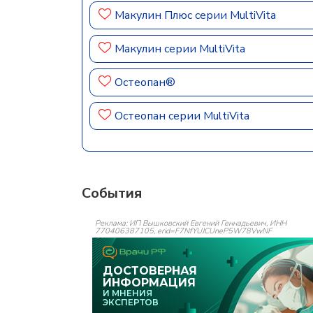
Макулин Плюс серии MultiVita
Макулин серии MultiVita
Остеопан®
Остеопан серии MultiVita
События
Реклама: ИП Вышковский Евгений Геннадьевич, ИНН
770406387105, erid=F7NfYUJCUneP5W78VwNF