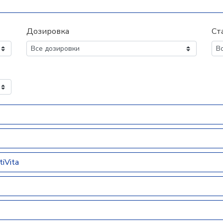
Дозировка
Ст
iVita