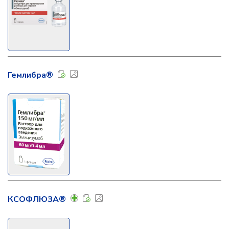
Гемлибра®
КСОФЛЮЗА®