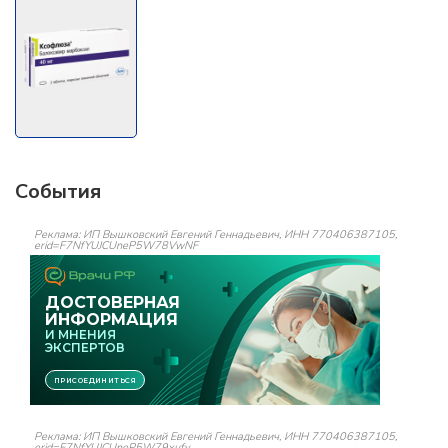
События
Реклама: ИП Вышковский Евгений Геннадьевич, ИНН 770406387105,
erid=F7NfYUJCUneP5W78VwNF
Реклама: ИП Вышковский Евгений Геннадьевич, ИНН 770406387105,
erid=F7NfYUJCUneP5W79xufv