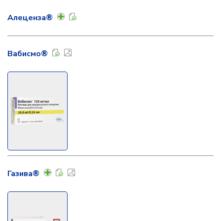
Алеценза®
Вабисмо®
Газива®