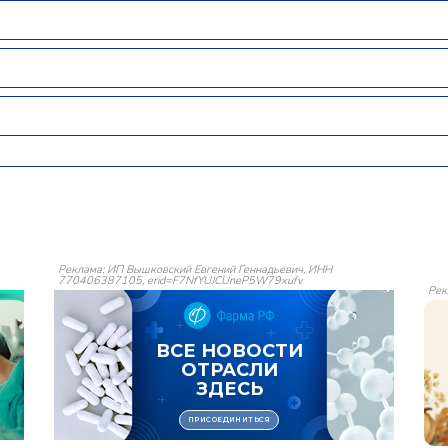
Реклама: ИП Вышковский Евгений Геннадьевич, ИНН
770406387105, erid=F7NfYUJCUneP5W79xufv
Рек