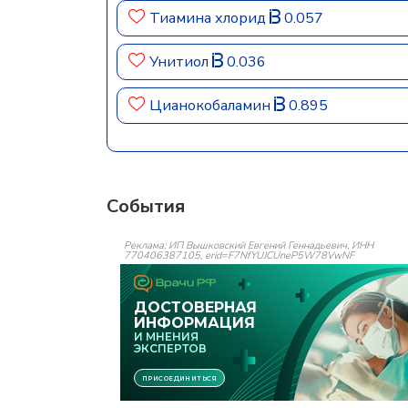
Тиамина хлорид
0.057
Унитиол
0.036
Цианокобаламин
0.895
События
Реклама: ИП Вышковский Евгений Геннадьевич, ИНН
770406387105, erid=F7NfYUJCUneP5W78VwNF