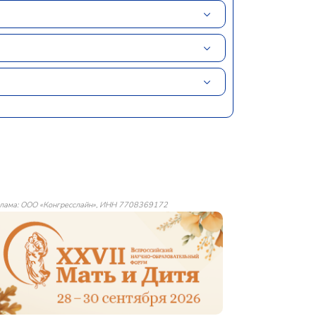
лама: ООО «Конгресслайн», ИНН 7708369172