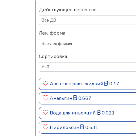
Действующее вещество
Лек. форма
Сортировка
Алоэ экстракт жидкий
0.17
Анальгин
0.667
Вода для инъекций
0.021
Пиридоксин
0.531