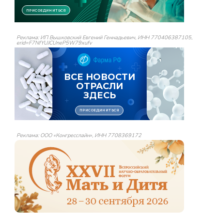
Реклама: ИП Вышковский Евгений Геннадьевич, ИНН 770406387105,
erid=F7NfYUJCUneP5W79xufv
Реклама: ООО «Конгресслайн», ИНН 7708369172