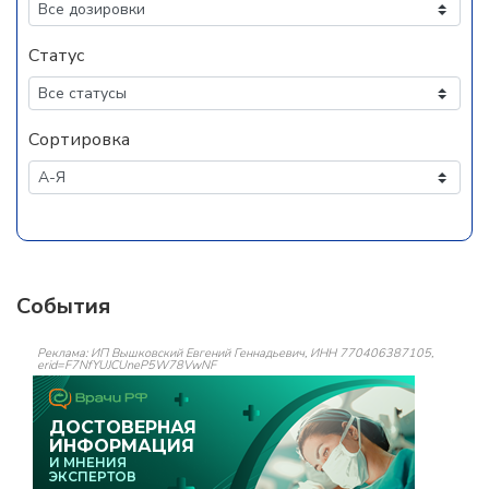
Статус
Сортировка
События
Реклама: ИП Вышковский Евгений Геннадьевич, ИНН 770406387105,
erid=F7NfYUJCUneP5W78VwNF