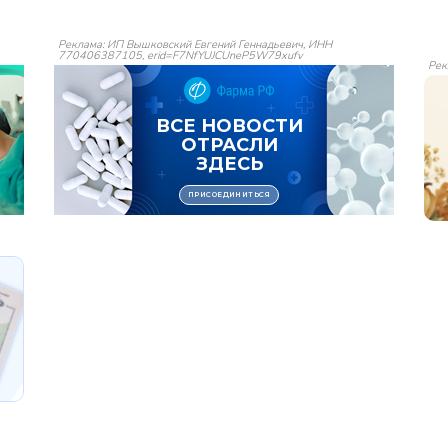
Реклама: ИП Вышковский Евгений Геннадьевич, ИНН
770406387105, erid=F7NfYUJCUneP5W79xufv
Рек