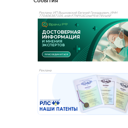
События
Реклама: ИП Вышковский Евгений Геннадьевич, ИНН
770406387105, erid=F7NfYUJCUneP5W78VwNF
Реклама