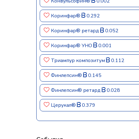
Конвульсофин®
0.002
Коринфар®
0.292
Коринфар® ретард
0.052
Коринфар® УНО
0.001
Триампур композитум
0.112
Финлепсин®
0.145
Финлепсин® ретард
0.028
Церукал®
0.379