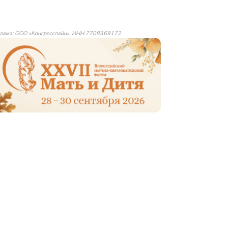
лама: ООО «Конгресслайн», ИНН 7708369172