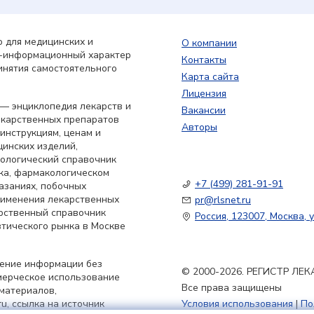
 для медицинских и
О компании
о-информационный характер
Контакты
инятия самостоятельного
Карта сайта
Лицензия
— энциклопедия лекарств и
Вакансии
екарственных препаратов
Авторы
 инструкциям, ценам и
цинских изделий,
кологический справочник
ка, фармакологическом
+7 (499) 281-91-91
азаниях, побочных
применения лекарственных
pr@rlsnet.ru
арственный справочник
Россия, 123007, Москва, у
тического рынка в Москве
нение информации без
© 2000-2026. РЕГИСТР Л
мерческое использование
Все права защищены
материалов,
u, ссылка на источник
Условия использования
|
По