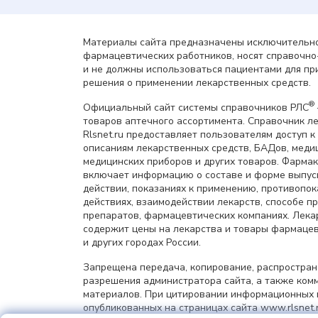
Материалы сайта предназначены исключительно
фармацевтических работников, носят справочн
и не должны использоваться пациентами для пр
решения о применении лекарственных средств.
®
Официальный сайт системы справочников РЛС
товаров аптечного ассортимента. Справочник л
Rlsnet.ru предоставляет пользователям доступ к
описаниям лекарственных средств, БАДов, меди
медицинских приборов и других товаров. Фарма
включает информацию о составе и форме выпус
действии, показаниях к применению, противопок
действиях, взаимодействии лекарств, способе 
препаратов, фармацевтических компаниях. Лек
содержит цены на лекарства и товары фармацев
и других городах России.
Запрещена передача, копирование, распростра
разрешения администратора сайта, а также ком
материалов. При цитировании информационных 
опубликованных на страницах сайта www.rlsnet.r