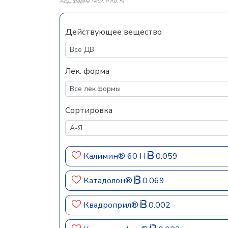
АВД.фарма ГмбХ и Ко. КГ
Действующее вещество
Лек. форма
Сортировка
Калимин® 60 Н
0.059
Катадолон®
0.069
Квадроприл®
0.002