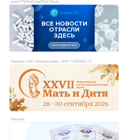
erid=F7NfYUJCUneP5W79xufv
Реклама: ООО «Конгресслайн», ИНН 7708369172
Реклама