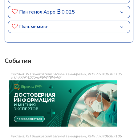
Пантенол Аэро
0.025
Пульмомикс
События
Реклама: ИП Вышковский Евгений Геннадьевич, ИНН 770406387105,
erid=F7NfYUJCUneP5W78VwNF
Реклама: ИП Вышковский Евгений Геннадьевич, ИНН 770406387105,