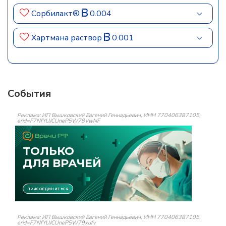
Сорбилакт®
0.004
Хартмана раствор
0.001
События
Реклама: ИП Вышковский Евгений Геннадьевич, ИНН 770406387105,
erid=F7NfYUJCUneP5W78VwNF
Реклама: ИП Вышковский Евгений Геннадьевич, ИНН 770406387105,
erid=F7NfYUJCUneP5W79xufv