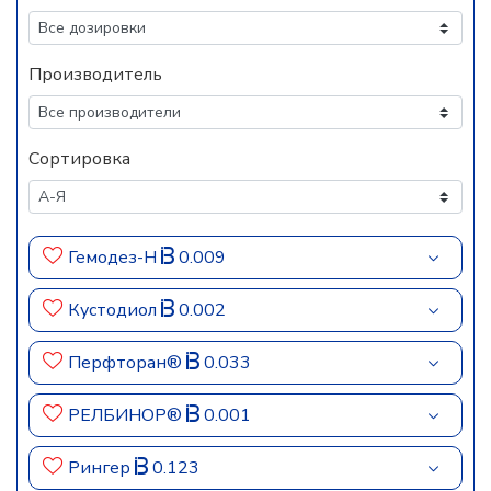
Производитель
Сортировка
Гемодез-Н
0.009
Кустодиол
0.002
Перфторан®
0.033
РЕЛБИНОР®
0.001
Рингер
0.123