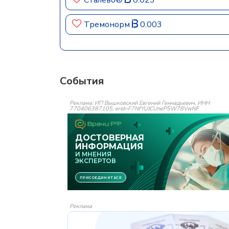
Сталево®
0.023
Тремонорм
0.003
События
Реклама: ИП Вышковский Евгений Геннадьевич, ИНН
770406387105, erid=F7NfYUJCUneP5W78VwNF
Реклама