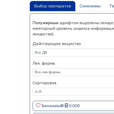
Выбор препаратов
Синонимы
Те
Полужирным
шрифтом выделены лекарств
ежегодный уровень индекса информацио
лекарстве).
Действующее вещество
Лек. форма
Сортировка
Бензиэль®
0.009