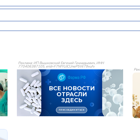
Реклама: ИП Вышковский Евгений Геннадьевич, ИНН
770406387105, erid=F7NfYUJCUneP5W79xufv
Рек