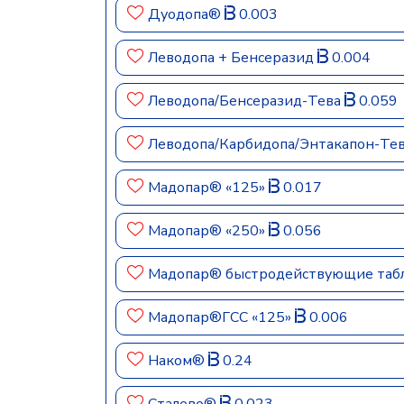
Дуодопа®
0.003
Леводопа + Бенсеразид
0.004
Леводопа/Бенсеразид-Тева
0.059
Леводопа/Карбидопа/Энтакапон-Те
Мадопар® «125»
0.017
Мадопар® «250»
0.056
Мадопар® быстродействующие табл
Мадопар®ГСС «125»
0.006
Наком®
0.24