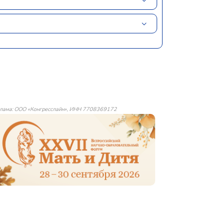
лама: ООО «Конгресслайн», ИНН 7708369172