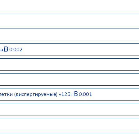
ва
0.002
етки (диспергируемые) «125»
0.001