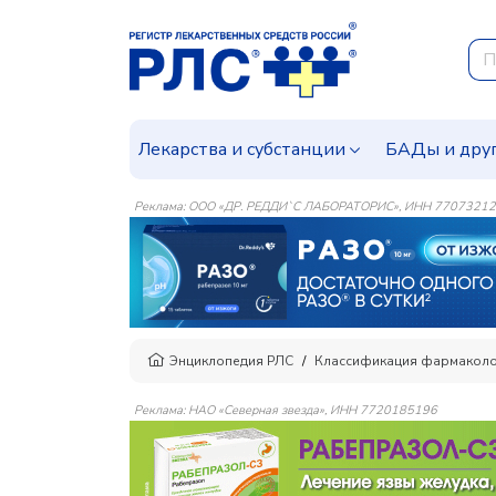
Лекарства и субстанции
БАДы и дру
Реклама: ООО «ДР. РЕДДИ`С ЛАБОРАТОРИС», ИНН 7707321
Энциклопедия РЛС
Классификация фармаколо
Реклама: НАО «Северная звезда», ИНН 7720185196