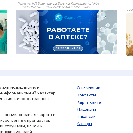
Реклама: ИП Вышковский Евгений Геннадьевич, ИНН
770406387105, erid=F7NfYUJCUneP5W79xufv
Рек
 для медицинских и
О компании
о-информационный характер
Контакты
инятия самостоятельного
Карта сайта
Лицензия
— энциклопедия лекарств и
Вакансии
екарственных препаратов
Авторы
 инструкциям, ценам и
цинских изделий,