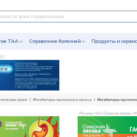
гие ТАА
Справочник болезней
Продукты и серви
227
гических групп
Ингибиторы протонного насоса
Ингибиторы протонно
Реклама: НАО «Северная звезда»,