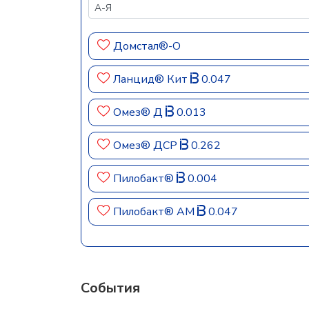
Домстал®-О
Ланцид® Кит
0.047
Омез® Д
0.013
Омез® ДСР
0.262
Пилобакт®
0.004
Пилобакт® АМ
0.047
События