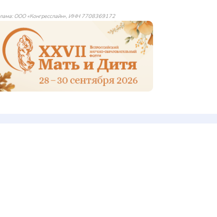
лама: ООО «Конгресслайн», ИНН 7708369172