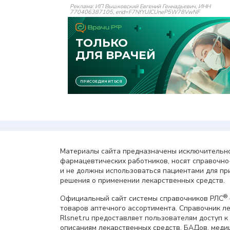
Реклама: ИП Вышковский Евгений Геннадьевич, ИНН
770406387105, erid=F7NfYUJCUneP5W78VwNF
Материалы сайта предназначены исключительно
фармацевтических работников, носят справочн
и не должны использоваться пациентами для пр
решения о применении лекарственных средств.
®
Официальный сайт системы справочников РЛС
товаров аптечного ассортимента. Справочник л
Rlsnet.ru предоставляет пользователям доступ к
описаниям лекарственных средств, БАДов, меди