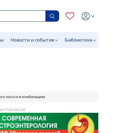
сы
Новости и события
Библиотека
го насоса в комбинациях
 ИНН 7720185196