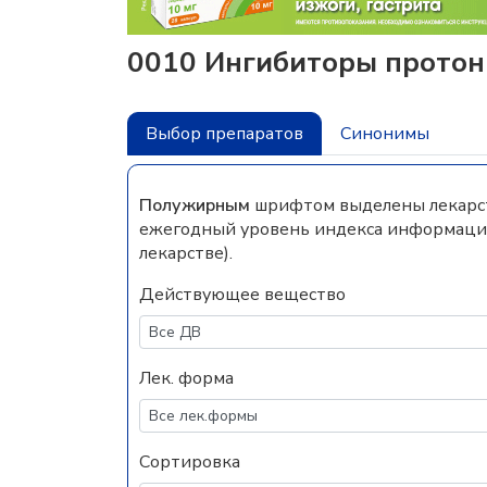
0010 Ингибиторы протон
Выбор препаратов
Синонимы
Полужирным
шрифтом выделены лекарств
ежегодный уровень индекса информацио
лекарстве).
Действующее вещество
Лек. форма
Сортировка