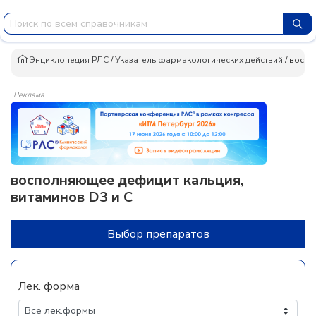
Энциклопедия РЛС
/
Указатель фармакологических действий
/
воспо
Реклама
восполняющее дефицит кальция,
витаминов D3 и C
Выбор препаратов
Лек. форма