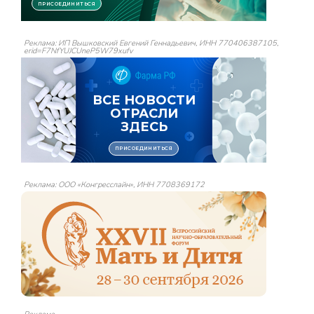
Реклама: ИП Вышковский Евгений Геннадьевич, ИНН 770406387105,
erid=F7NfYUJCUneP5W79xufv
Реклама: ООО «Конгресслайн», ИНН 7708369172