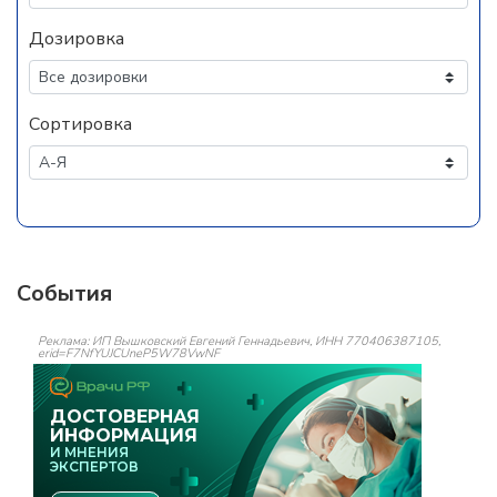
Дозировка
Сортировка
События
Реклама: ИП Вышковский Евгений Геннадьевич, ИНН 770406387105,
erid=F7NfYUJCUneP5W78VwNF