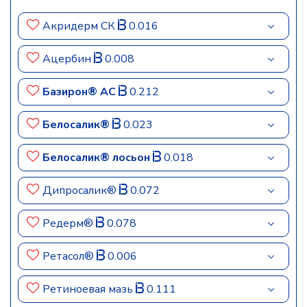
Акридерм СК
0.016
Ацербин
0.008
Базирон® АС
0.212
Белосалик®
0.023
Белосалик® лосьон
0.018
Дипросалик®
0.072
Редерм®
0.078
Ретасол®
0.006
Ретиноевая мазь
0.111