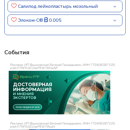
Салипод лейкопластырь мозольный
Элоком-С®
0.005
События
Реклама: ИП Вышковский Евгений Геннадьевич, ИНН 770406387105,
erid=F7NfYUJCUneP5W78VwNF
Реклама: ИП Вышковский Евгений Геннадьевич, ИНН 770406387105,
erid=F7NfYUJCUneP5W79xufv