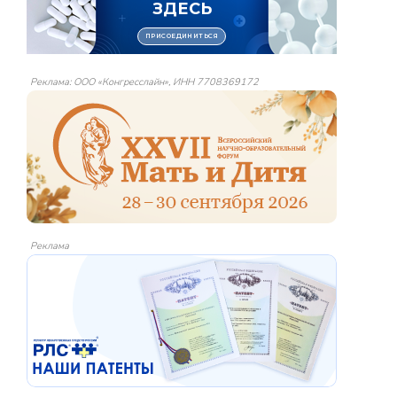
Реклама: ООО «Конгресслайн», ИНН 7708369172
Реклама