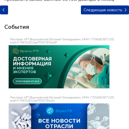
Следующая новость
События
Реклама: ИП Вышковский Евгений Геннадьевич, ИНН 770406387105,
erid=F7NfYUJCUneP5W78VwNF
Реклама: ИП Вышковский Евгений Геннадьевич, ИНН 770406387105,
erid=F7NfYUJCUneP5W79xufv