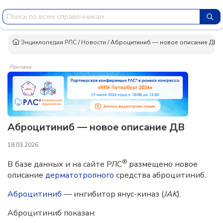
Энциклопедия РЛС
/
Новости
/
Аброцитиниб — новое описание ДВ
Реклама
Аброцитиниб — новое описание ДВ
18.03.2026
®
В базе данных и на сайте РЛС
размещено новое
описание
дерматотропного
средства аброцитиниб.
А
броцитиниб
— ингибитор янус-киназ (
JAK
).
Аброцитиниб показан: