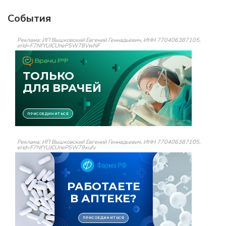
События
Реклама: ИП Вышковский Евгений Геннадьевич, ИНН 770406387105,
erid=F7NfYUJCUneP5W78VwNF
Реклама: ИП Вышковский Евгений Геннадьевич, ИНН 770406387105,
erid=F7NfYUJCUneP5W79xufv