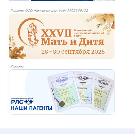
Реклама: ООО «Конгресслайн», ИНН 7708369172
Реклама