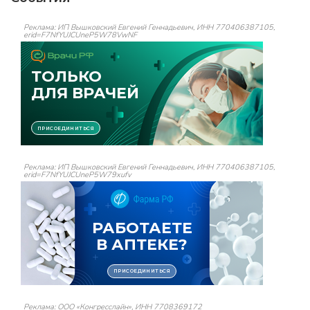
Реклама: ИП Вышковский Евгений Геннадьевич, ИНН 770406387105,
erid=F7NfYUJCUneP5W78VwNF
Реклама: ИП Вышковский Евгений Геннадьевич, ИНН 770406387105,
erid=F7NfYUJCUneP5W79xufv
Реклама: ООО «Конгресслайн», ИНН 7708369172