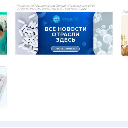
Реклама: ИП Вышковский Евгений Геннадьевич, ИНН
770406387105, erid=F7NfYUJCUneP5W79xufv
Рек