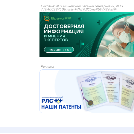
Реклама: ИП Вышковский Евгений Геннадьевич, ИНН
770406387105, erid=F7NfYUJCUneP5W78VwNF
Реклама