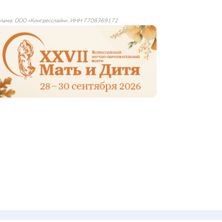
лама: ООО «Конгресслайн», ИНН 7708369172