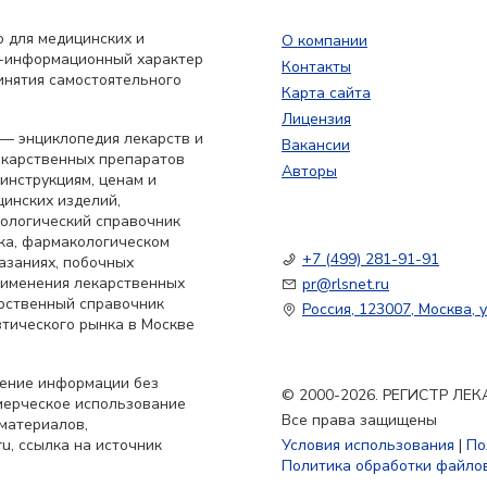
 для медицинских и
О компании
о-информационный характер
Контакты
инятия самостоятельного
Карта сайта
Лицензия
— энциклопедия лекарств и
Вакансии
екарственных препаратов
Авторы
 инструкциям, ценам и
цинских изделий,
кологический справочник
ка, фармакологическом
+7 (499) 281-91-91
азаниях, побочных
применения лекарственных
pr@rlsnet.ru
арственный справочник
Россия, 123007, Москва, у
тического рынка в Москве
нение информации без
© 2000-2026. РЕГИСТР Л
мерческое использование
Все права защищены
материалов,
u, ссылка на источник
Условия использования
|
По
Политика обработки файлов