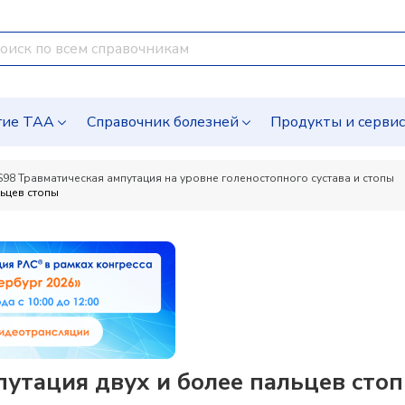
гие ТАА
Справочник болезней
Продукты и серви
S98 Травматическая ампутация на уровне голеностопного сустава и стопы
льцев стопы
путация двух и более пальцев сто