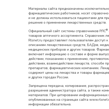
Материалы сайта предназначены исключительно
фармацевтических работников, носят справочн
и не должны использоваться пациентами для пр
решения о применении лекарственных средств.
®
Официальный сайт системы справочников РЛС
товаров аптечного ассортимента. Справочник л
Rlsnet.ru предоставляет пользователям доступ к
описаниям лекарственных средств, БАДов, меди
медицинских приборов и других товаров. Фарма
включает информацию о составе и форме выпус
действии, показаниях к применению, противопок
действиях, взаимодействии лекарств, способе 
препаратов, фармацевтических компаниях. Лек
содержит цены на лекарства и товары фармацев
и других городах России.
Запрещена передача, копирование, распростра
разрешения администратора сайта, а также ком
материалов. При цитировании информационных 
опубликованных на страницах сайта www.rlsnet.r
информации обязательна.