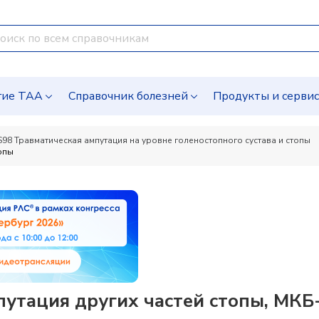
гие ТАА
Справочник болезней
Продукты и серви
S98 Травматическая ампутация на уровне голеностопного сустава и стопы
топы
путация других частей стопы, МКБ