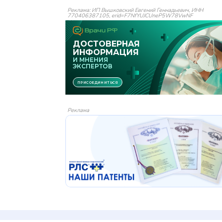
Реклама: ИП Вышковский Евгений Геннадьевич, ИНН
770406387105, erid=F7NfYUJCUneP5W78VwNF
Реклама