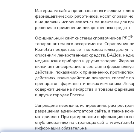
Материалы сайта предназначены исключительно
фармацевтических работников, носят справочн
и не должны использоваться пациентами для пр
решения о применении лекарственных средств.
®
Официальный сайт системы справочников РЛС
товаров аптечного ассортимента. Справочник л
Rlsnet.ru предоставляет пользователям доступ к
описаниям лекарственных средств, БАДов, меди
медицинских приборов и других товаров. Фарма
включает информацию о составе и форме выпус
действии, показаниях к применению, противопок
действиях, взаимодействии лекарств, способе 
препаратов, фармацевтических компаниях. Лек
содержит цены на лекарства и товары фармацев
и других городах России.
Запрещена передача, копирование, распростра
разрешения администратора сайта, а также ком
материалов. При цитировании информационных 
опубликованных на страницах сайта www.rlsnet.r
информации обязательна.