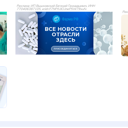
Реклама: ИП Вышковский Евгений Геннадьевич, ИНН
770406387105, erid=F7NfYUJCUneP5W79xufv
Рек