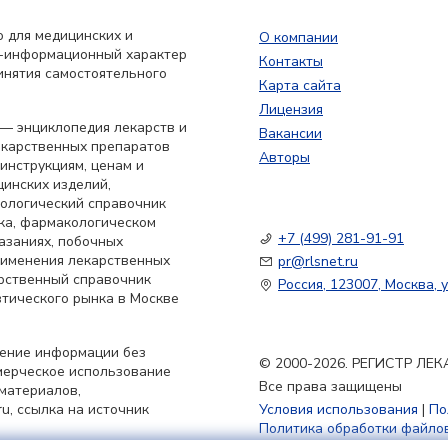
 для медицинских и
О компании
о-информационный характер
Контакты
инятия самостоятельного
Карта сайта
Лицензия
— энциклопедия лекарств и
Вакансии
екарственных препаратов
Авторы
 инструкциям, ценам и
цинских изделий,
кологический справочник
ка, фармакологическом
+7 (499) 281-91-91
азаниях, побочных
применения лекарственных
pr@rlsnet.ru
арственный справочник
Россия, 123007, Москва, у
тического рынка в Москве
нение информации без
© 2000-2026. РЕГИСТР Л
мерческое использование
Все права защищены
материалов,
u, ссылка на источник
Условия использования
|
По
Политика обработки файлов