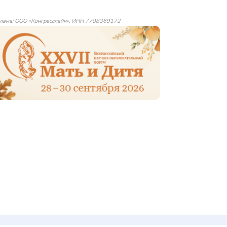
лама: ООО «Конгресслайн», ИНН 7708369172