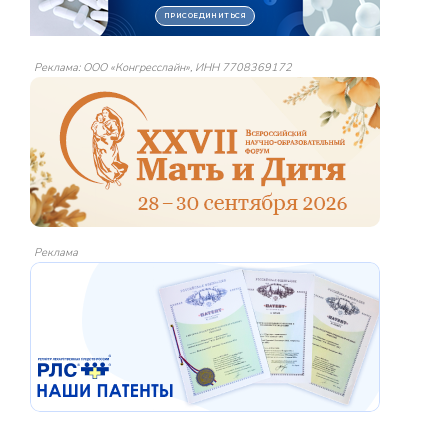
Реклама: ООО «Конгресслайн», ИНН 7708369172
Реклама