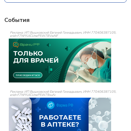
События
Реклама: ИП Вышковский Евгений Геннадьевич, ИНН 770406387105,
erid=F7NfYUJCUneP5W78VwNF
Реклама: ИП Вышковский Евгений Геннадьевич, ИНН 770406387105,
erid=F7NfYUJCUneP5W79xufv