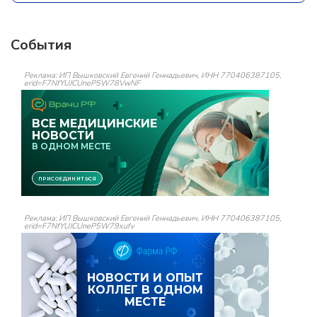
События
Реклама: ИП Вышковский Евгений Геннадьевич, ИНН 770406387105,
erid=F7NfYUJCUneP5W78VwNF
Реклама: ИП Вышковский Евгений Геннадьевич, ИНН 770406387105,
erid=F7NfYUJCUneP5W79xufv