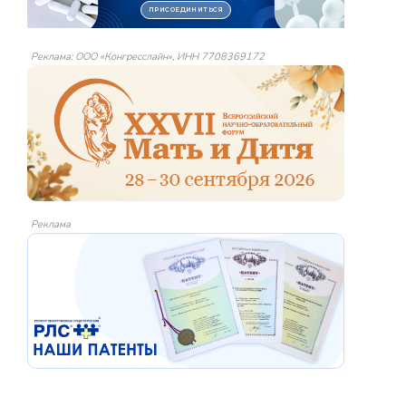
Реклама: ООО «Конгресслайн», ИНН 7708369172
Реклама