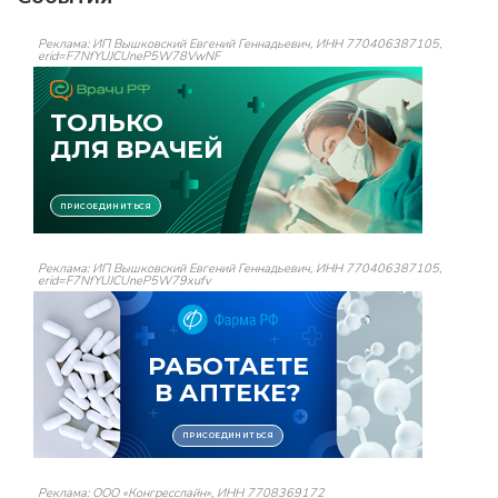
Реклама: ИП Вышковский Евгений Геннадьевич, ИНН 770406387105,
erid=F7NfYUJCUneP5W78VwNF
Реклама: ИП Вышковский Евгений Геннадьевич, ИНН 770406387105,
erid=F7NfYUJCUneP5W79xufv
Реклама: ООО «Конгресслайн», ИНН 7708369172