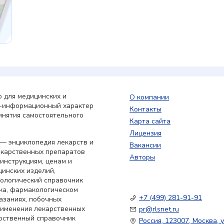
 для медицинских и
О компании
о-информационный характер
Контакты
инятия самостоятельного
Карта сайта
Лицензия
— энциклопедия лекарств и
Вакансии
екарственных препаратов
Авторы
 инструкциям, ценам и
цинских изделий,
кологический справочник
ка, фармакологическом
+7 (499) 281-91-91
азаниях, побочных
применения лекарственных
pr@rlsnet.ru
арственный справочник
Россия, 123007, Москва, у