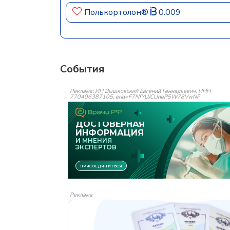
Полькортолон®
0.009
События
Реклама: ИП Вышковский Евгений Геннадьевич, ИНН
770406387105, erid=F7NfYUJCUneP5W78VwNF
Реклама