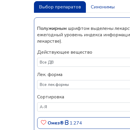
Выбор препаратов
Синонимы
Полужирным
шрифтом выделены лекарств
ежегодный уровень индекса информацио
лекарстве).
Действующее вещество
Лек. форма
Сортировка
Омез®
1.274