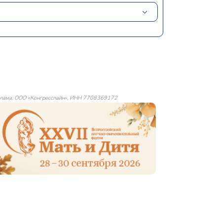
лама: ООО «Конгресслайн», ИНН 7708369172