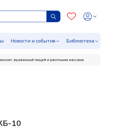
сы
Новости и события
Библиотека
евмонит, вызванный пищей и рвотными массами
КБ-10