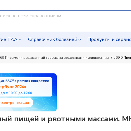
гие ТАА
Справочник болезней
Продукты и серви
J69 Пневмонит, вызванный твердыми веществами и жидкостями
J69.0 Пн
ный пищей и рвотными массами, М