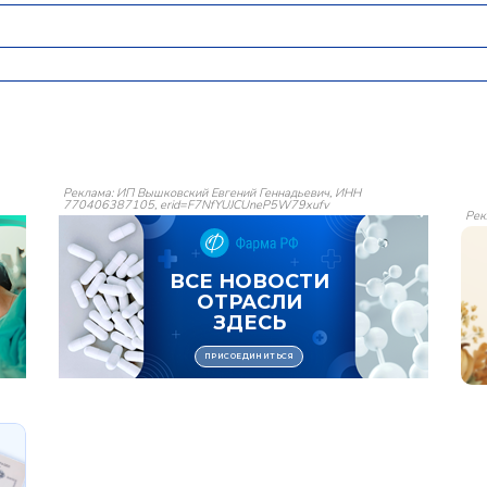
Реклама: ИП Вышковский Евгений Геннадьевич, ИНН
770406387105, erid=F7NfYUJCUneP5W79xufv
Рек