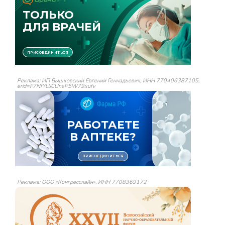
Реклама: ИП Вышковский Евгений Геннадьевич, ИНН 770406387105,
erid=F7NfYUJCUneP5W79xufv
Реклама: ООО «Конгресслайн», ИНН 7708369172