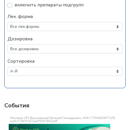
включить препараты подгрупп
Лек. форма
Дозировка
Сортировка
События
Реклама: ИП Вышковский Евгений Геннадьевич, ИНН 770406387105,
erid=F7NfYUJCUneP5W78VwNF